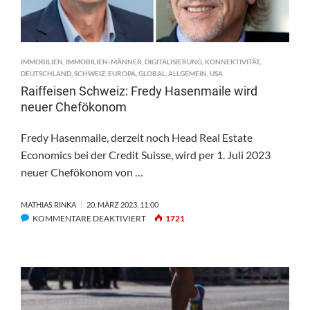
IMMOBILIEN
,
IMMOBILIEN-MÄNNER
,
DIGITALISIERUNG
,
KONNEKTIVITÄT
,
DEUTSCHLAND
,
SCHWEIZ
,
EUROPA
,
GLOBAL
,
ALLGEMEIN
,
USA
Raiffeisen Schweiz: Fredy Hasenmaile wird
neuer Chefökonom
Fredy Hasenmaile, derzeit noch Head Real Estate
Economics bei der Credit Suisse, wird per 1. Juli 2023
neuer Chefökonom von …
MATHIAS RINKA
20. MÄRZ 2023, 11:00
FÜR
KOMMENTARE DEAKTIVIERT
1721
RAIFFEISEN
SCHWEIZ:
FREDY
HASENMAILE
WIRD
NEUER