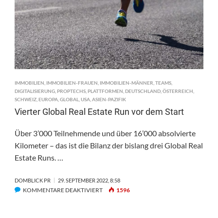
CHEFÖKONOM
IMMOBILIEN
,
IMMOBILIEN-FRAUEN
,
IMMOBILIEN-MÄNNER
,
TEAMS
,
DIGITALISIERUNG
,
PROPTECHS
,
PLATTFORMEN
,
DEUTSCHLAND
,
ÖSTERREICH
,
SCHWEIZ
,
EUROPA
,
GLOBAL
,
USA
,
ASIEN-PAZIFIK
Vierter Global Real Estate Run vor dem Start
Über 3’000 Teilnehmende und über 16’000 absolvierte
Kilometer – das ist die Bilanz der bislang drei Global Real
Estate Runs. …
DOMBLICK PR
29. SEPTEMBER 2022, 8:58
FÜR
KOMMENTARE DEAKTIVIERT
1596
VIERTER
GLOBAL