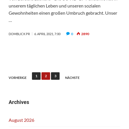
unserem täglichen Leben und unseren sozialen
Gewohnheiten einen großen Umbruch gebracht. Unser
…
0
2890
DOMBLICK PR
6. APRIL 2021, 7:00
Seitennummerierung
1
2
3
VORHERIGE
NÄCHSTE
der
Beiträge
Archives
August 2026