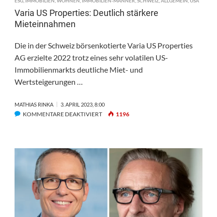
ESG
,
IMMOBILIEN
,
WOHNEN
,
IMMOBILIEN-MÄNNER
,
SCHWEIZ
,
ALLGEMEIN
,
USA
Varia US Properties: Deutlich stärkere
Mieteinnahmen
Die in der Schweiz börsenkotierte Varia US Properties
AG erzielte 2022 trotz eines sehr volatilen US-
Immobilienmarkts deutliche Miet- und
Wertsteigerungen …
MATHIAS RINKA
3. APRIL 2023, 8:00
FÜR
KOMMENTARE DEAKTIVIERT
1196
VARIA
US
PROPERTIES:
DEUTLICH
STÄRKERE
MIETEINNAHMEN