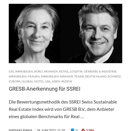
REAL
ESTATE
RUN
VOR
DEM
START
ESG
,
IMMOBILIEN
,
BÜRO
,
WOHNEN
,
RETAIL
,
LOGISTIK
,
GEWERBE & INDUSTRIE
,
IMMOBILIEN-FRAUEN
,
IMMOBILIEN-MÄNNER
,
TEAMS
,
DEUTSCHLAND
,
SCHWEIZ
,
EUROPA
,
GLOBAL
,
HOTEL
,
USA
,
ASIEN-PAZIFIK
GRESB-Anerkennung für SSREI
Die Bewertungsmethodik des SSREI Swiss Sustainable
Real Estate Index wird von GRESB B.V., dem Anbieter
eines globalen Benchmarks für Real …
0
1386
MATHIAS RINKA
29. JUNI 2022, 11:10