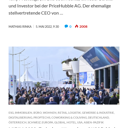
und Investor bei der PriceHubble AG. Der ehemalige
stellvertretende CEO von …
0
2008
MATHIAS RINKA
5. MAI 2022, 9:30
ESG
,
IMMOBILIEN
,
BÜRO
,
WOHNEN
,
RETAIL
,
LOGISTIK
,
GEWERBE & INDUSTRIE
,
DIGITALISIERUNG
,
PROPTECHS
,
COWORKING & COLIVING
,
DEUTSCHLAND
,
ÖSTERREICH
,
SCHWEIZ
,
EUROPA
,
GLOBAL
,
HOTEL
,
USA
,
ASIEN-PAZIFIK