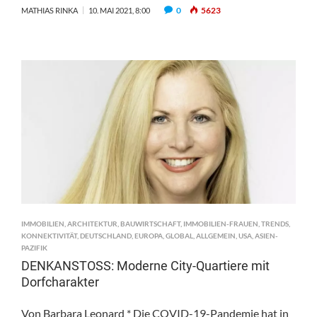
0
5623
MATHIAS RINKA
10. MAI 2021, 8:00
IMMOBILIEN
,
ARCHITEKTUR
,
BAUWIRTSCHAFT
,
IMMOBILIEN-FRAUEN
,
TRENDS
,
KONNEKTIVITÄT
,
DEUTSCHLAND
,
EUROPA
,
GLOBAL
,
ALLGEMEIN
,
USA
,
ASIEN-
PAZIFIK
DENKANSTOSS: Moderne City-Quartiere mit
Dorfcharakter
Von Barbara Leonard * Die COVID-19-Pandemie hat in