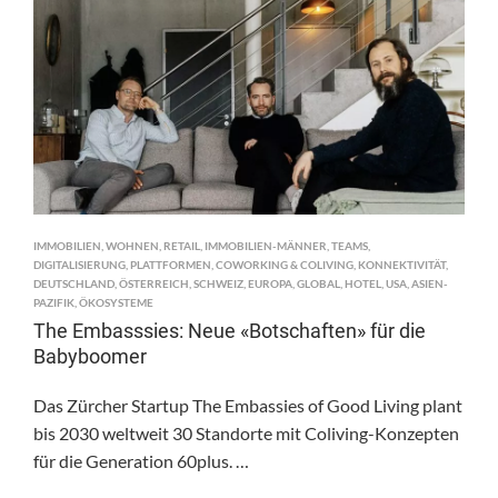
IMMOBILIEN
,
WOHNEN
,
RETAIL
,
IMMOBILIEN-MÄNNER
,
TEAMS
,
DIGITALISIERUNG
,
PLATTFORMEN
,
COWORKING & COLIVING
,
KONNEKTIVITÄT
,
DEUTSCHLAND
,
ÖSTERREICH
,
SCHWEIZ
,
EUROPA
,
GLOBAL
,
HOTEL
,
USA
,
ASIEN-
PAZIFIK
,
ÖKOSYSTEME
The Embasssies: Neue «Botschaften» für die
Babyboomer
Das Zürcher Startup The Embassies of Good Living plant
bis 2030 weltweit 30 Standorte mit Coliving-Konzepten
für die Generation 60plus. …