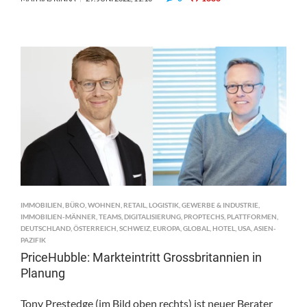
IMMOBILIEN
,
BÜRO
,
WOHNEN
,
RETAIL
,
LOGISTIK
,
GEWERBE & INDUSTRIE
,
IMMOBILIEN-MÄNNER
,
TEAMS
,
DIGITALISIERUNG
,
PROPTECHS
,
PLATTFORMEN
,
DEUTSCHLAND
,
ÖSTERREICH
,
SCHWEIZ
,
EUROPA
,
GLOBAL
,
HOTEL
,
USA
,
ASIEN-
PAZIFIK
PriceHubble: Markteintritt Grossbritannien in
Planung
Tony Prestedge (im Bild oben rechts) ist neuer Berater