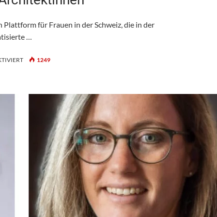
lattform für Frauen in der Schweiz, die in der
tisierte …
FÜR
TIVIERT
1249
WIPSWISS:
AUF
DEN
SPUREN
DER
ARCHITEKTINNEN