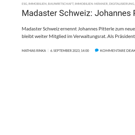
ESG
,
IMMOBILIEN
,
BAUWIRTSCHAFT
,
IMMOBILIEN-MÄNNER
,
DIGITALISIERUNG
Madaster Schweiz: Johannes Pi
Madaster Schweiz ernennt Johannes Pitterle zum neuen
bleibt weiter Mitglied im Verwaltungsrat. Als Präsiden
KOMMENTARE DEAK
MATHIAS RINKA
6. SEPTEMBER 2023, 14:00