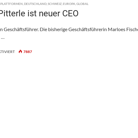
,
PLATTFORMEN
,
DEUTSCHLAND
,
SCHWEIZ
,
EUROPA
,
GLOBAL
tterle ist neuer CEO
 Geschäftsführer. Die bisherige Geschäftsführerin Marloes Fisch
t …
FÜR
TIVIERT
7887
MADASTER
SCHWEIZ:
JOHANNES
PITTERLE
IST
NEUER
CEO