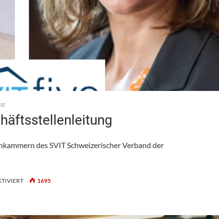
IZ
häftsstellenleitung
achkammern des SVIT Schweizerischer Verband der
FÜR
TIVIERT
1695
SVIT
FIVE:
WECHSEL