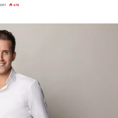
FÜR
IERT
678
HIH
INVEST:
NEUE
KOOPERATION
ZUR
DIGITALISIERUNG
DES
FINANZIERUNGSMANAGEMENTS