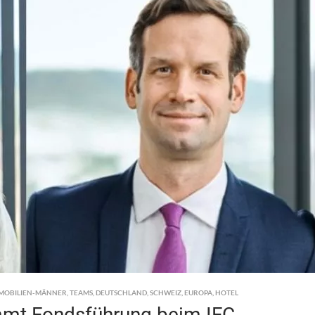
MOBILIEN-MÄNNER
,
TEAMS
,
DEUTSCHLAND
,
SCHWEIZ
,
EUROPA
,
HOTEL
mmt Fondsführung beim IFC