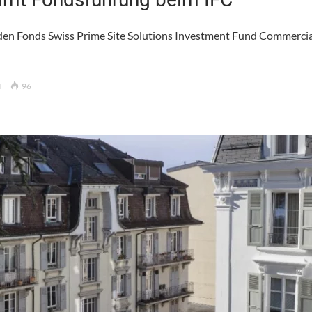
den Fonds Swiss Prime Site Solutions Investment Fund Commercia
FÜR
T
96
SPSS:
RUBINA
HOLZNER
ÜBERNIMMT
FONDSFÜHRUNG
BEIM
IFC