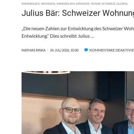
IMMOBILIEN
,
WOHNEN
,
IMMOBILIEN-MÄNNER
,
TEAMS
,
SCHWEIZ
,
GLOBAL
Julius Bär: Schweizer Wohnung
„Die neuen Zahlen zur Entwicklung des Schweizer Wohn
Entwicklung.“ Dies schreibt Julius …
KOMMENTARE DEAKTIVI
MATHIAS RINKA
24. JULI 2026, 10:00