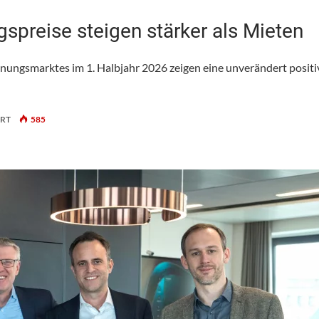
spreise steigen stärker als Mieten
ungsmarktes im 1. Halbjahr 2026 zeigen eine unverändert positi
FÜR
ERT
585
JULIUS
BÄR:
SCHWEIZER
WOHNUNGSPREISE
STEIGEN
STÄRKER
ALS
MIETEN