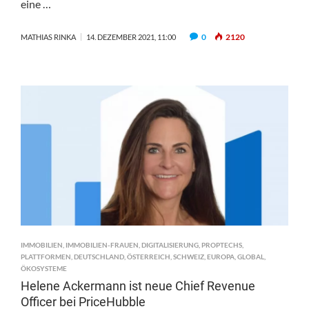
eine …
0
2120
MATHIAS RINKA
14. DEZEMBER 2021, 11:00
IMMOBILIEN
,
IMMOBILIEN-FRAUEN
,
DIGITALISIERUNG
,
PROPTECHS
,
PLATTFORMEN
,
DEUTSCHLAND
,
ÖSTERREICH
,
SCHWEIZ
,
EUROPA
,
GLOBAL
,
ÖKOSYSTEME
Helene Ackermann ist neue Chief Revenue
Officer bei PriceHubble