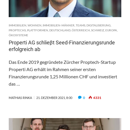
IMMOBILIEN
,
WOHNEN
,
IMMOBILIEN-MÄNNER
,
TEAMS
,
DIGITALISIERUNG
,
PROPTECHS
,
PLATTFORMEN
,
DEUTSCHLAND
,
ÖSTERREICH
,
SCHWEIZ
,
EUROPA
,
ÖKOSYSTEME
Properti AG schlieβt Seed-Finanzierungsrunde
erfolgreich ab
Das Ende 2019 gegründete Zürcher Proptech-Startup
Properti AG erhält im Rahmen seiner ersten
Finanzierungsrunde 1,25 Millionen CHF und investiert
das …
0
4331
MATHIAS RINKA
21. DEZEMBER 2021, 8:00