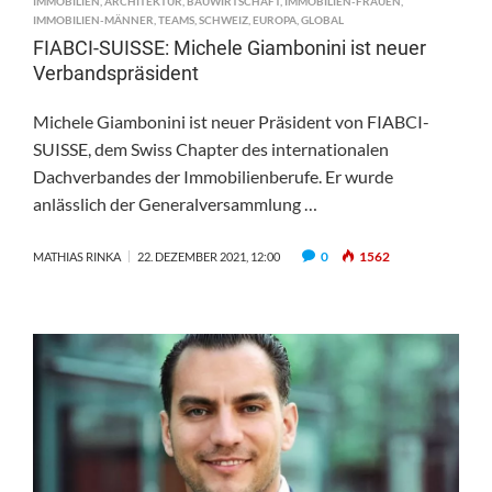
IMMOBILIEN
,
ARCHITEKTUR
,
BAUWIRTSCHAFT
,
IMMOBILIEN-FRAUEN
,
IMMOBILIEN-MÄNNER
,
TEAMS
,
SCHWEIZ
,
EUROPA
,
GLOBAL
FIABCI-SUISSE: Michele Giambonini ist neuer
Verbandspräsident
Michele Giambonini ist neuer Präsident von FIABCI-
SUISSE, dem Swiss Chapter des internationalen
Dachverbandes der Immobilienberufe. Er wurde
anlässlich der Generalversammlung …
0
1562
MATHIAS RINKA
22. DEZEMBER 2021, 12:00