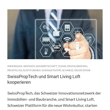
IMMOBILIEN
,
WOHNEN
,
BAUWIRTSCHAFT
,
TEAMS
,
DIGITALISIERUNG
,
PROPTECHS
,
PLATTFORMEN
,
KONNEKTIVITÄT
,
SCHWEIZ
,
ÖKOSYSTEME
SwissPropTech und Smart Living Loft
kooperieren
SwissPropTech, das Schweizer Innovationsnetzwerk der
Immobilien- und Baubranche, und Smart Living Loft,
Schweizer Plattform für die neue Wohnkultur, starten