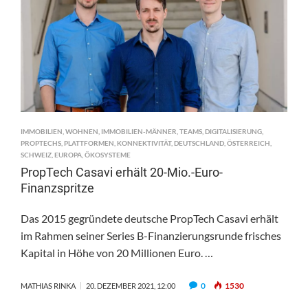
IMMOBILIEN
,
WOHNEN
,
IMMOBILIEN-MÄNNER
,
TEAMS
,
DIGITALISIERUNG
,
PROPTECHS
,
PLATTFORMEN
,
KONNEKTIVITÄT
,
DEUTSCHLAND
,
ÖSTERREICH
,
SCHWEIZ
,
EUROPA
,
ÖKOSYSTEME
PropTech Casavi erhält 20-Mio.-Euro-
Finanzspritze
Das 2015 gegründete deutsche PropTech Casavi erhält
im Rahmen seiner Series B-Finanzierungsrunde frisches
Kapital in Höhe von 20 Millionen Euro. …
0
1530
MATHIAS RINKA
20. DEZEMBER 2021, 12:00