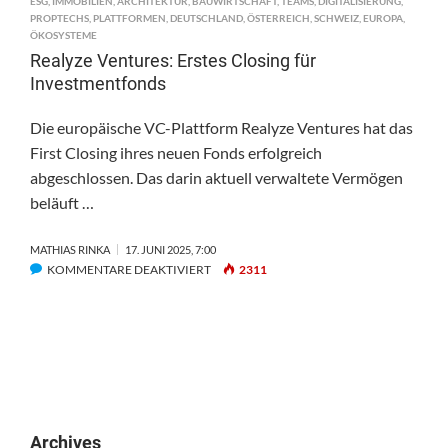
ESG
,
IMMOBILIEN
,
ARCHITEKTUR
,
BAUWIRTSCHAFT
,
TEAMS
,
DIGITALISIERUNG
,
PROPTECHS
,
PLATTFORMEN
,
DEUTSCHLAND
,
ÖSTERREICH
,
SCHWEIZ
,
EUROPA
,
ÖKOSYSTEME
Realyze Ventures: Erstes Closing für
Investmentfonds
Die europäische VC-Plattform Realyze Ventures hat das
First Closing ihres neuen Fonds erfolgreich
abgeschlossen. Das darin aktuell verwaltete Vermögen
beläuft …
MATHIAS RINKA
17. JUNI 2025, 7:00
FÜR
KOMMENTARE DEAKTIVIERT
2311
REALYZE
VENTURES:
ERSTES
CLOSING
FÜR
INVESTMENTFONDS
Archives