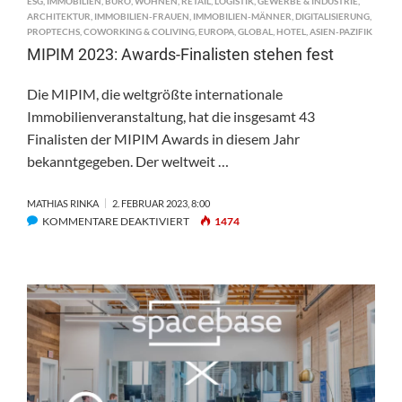
ESG
,
IMMOBILIEN
,
BÜRO
,
WOHNEN
,
RETAIL
,
LOGISTIK
,
GEWERBE & INDUSTRIE
,
ARCHITEKTUR
,
IMMOBILIEN-FRAUEN
,
IMMOBILIEN-MÄNNER
,
DIGITALISIERUNG
,
PROPTECHS
,
COWORKING & COLIVING
,
EUROPA
,
GLOBAL
,
HOTEL
,
ASIEN-PAZIFIK
MIPIM 2023: Awards-Finalisten stehen fest
Die MIPIM, die weltgrößte internationale
Immobilienveranstaltung, hat die insgesamt 43
Finalisten der MIPIM Awards in diesem Jahr
bekanntgegeben. Der weltweit …
MATHIAS RINKA
2. FEBRUAR 2023, 8:00
FÜR
KOMMENTARE DEAKTIVIERT
1474
MIPIM
2023:
AWARDS-
FINALISTEN
STEHEN
FEST