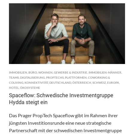
IMMOBILIEN
,
BÜRO
,
WOHNEN
,
GEWERBE & INDUSTRIE
,
IMMOBILIEN-MÄNNER
,
TEAMS
,
DIGITALISIERUNG
,
PROPTECHS
,
PLATTFORMEN
,
COWORKING &
COLIVING
,
KONNEKTIVITÄT
,
DEUTSCHLAND
,
ÖSTERREICH
,
SCHWEIZ
,
EUROPA
,
HOTEL
,
ÖKOSYSTEME
Spaceflow: Schwedische Investmentgruppe
Hydda steigt ein
Das Prager PropTech Spaceflow gibt im Rahmen ihrer
jüngsten Investitionsrunde eine neue strategische
Partnerschaft mit der schwedischen Investmentgruppe