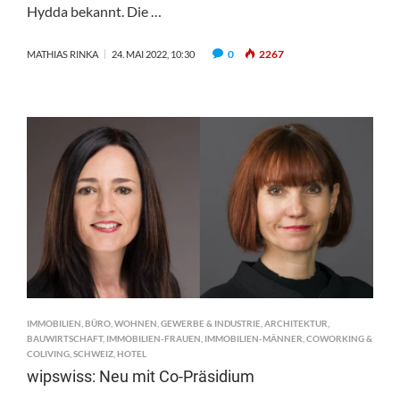
Hydda bekannt. Die …
0
2267
MATHIAS RINKA
24. MAI 2022, 10:30
IMMOBILIEN
,
BÜRO
,
WOHNEN
,
GEWERBE & INDUSTRIE
,
ARCHITEKTUR
,
BAUWIRTSCHAFT
,
IMMOBILIEN-FRAUEN
,
IMMOBILIEN-MÄNNER
,
COWORKING &
COLIVING
,
SCHWEIZ
,
HOTEL
wipswiss: Neu mit Co-Präsidium