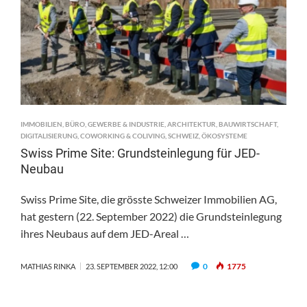
WORKSPACE2GO
IN
DER
SCHWEIZ
IMMOBILIEN
,
BÜRO
,
GEWERBE & INDUSTRIE
,
ARCHITEKTUR
,
BAUWIRTSCHAFT
,
DIGITALISIERUNG
,
COWORKING & COLIVING
,
SCHWEIZ
,
ÖKOSYSTEME
Swiss Prime Site: Grundsteinlegung für JED-
Neubau
Swiss Prime Site, die grösste Schweizer Immobilien AG,
hat gestern (22. September 2022) die Grundsteinlegung
ihres Neubaus auf dem JED-Areal …
0
1775
MATHIAS RINKA
23. SEPTEMBER 2022, 12:00