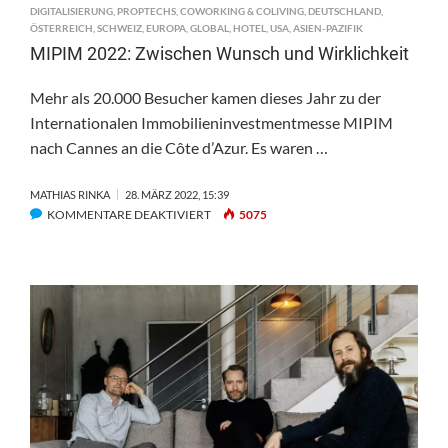
DIGITALISIERUNG
,
PROPTECHS
,
COWORKING & COLIVING
,
DEUTSCHLAND
,
ÖSTERREICH
,
SCHWEIZ
,
EUROPA
,
GLOBAL
,
HOTEL
,
USA
,
ASIEN-PAZIFIK
MIPIM 2022: Zwischen Wunsch und Wirklichkeit
Mehr als 20.000 Besucher kamen dieses Jahr zu der
Internationalen Immobilieninvestmentmesse MIPIM
nach Cannes an die Côte d’Azur. Es waren …
MATHIAS RINKA
28. MÄRZ 2022, 15:39
FÜR
KOMMENTARE DEAKTIVIERT
5075
MIPIM
2022:
ZWISCHEN
WUNSCH
UND
WIRKLICHKEIT