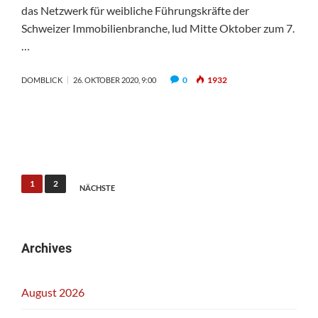
das Netzwerk für weibliche Führungskräfte der
Schweizer Immobilienbranche, lud Mitte Oktober zum 7.
…
0
1932
DOMBLICK
26. OKTOBER 2020, 9:00
Seitennummerierung
1
2
NÄCHSTE
der
Beiträge
Archives
August 2026