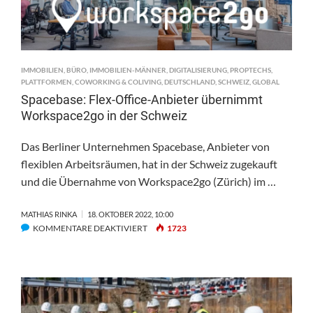
IMMOBILIEN
,
BÜRO
,
IMMOBILIEN-MÄNNER
,
DIGITALISIERUNG
,
PROPTECHS
,
PLATTFORMEN
,
COWORKING & COLIVING
,
DEUTSCHLAND
,
SCHWEIZ
,
GLOBAL
Spacebase: Flex-Office-Anbieter übernimmt
Workspace2go in der Schweiz
Das Berliner Unternehmen Spacebase, Anbieter von
flexiblen Arbeitsräumen, hat in der Schweiz zugekauft
und die Übernahme von Workspace2go (Zürich) im …
MATHIAS RINKA
18. OKTOBER 2022, 10:00
FÜR
KOMMENTARE DEAKTIVIERT
1723
SPACEBASE:
FLEX-
OFFICE-
ANBIETER
ÜBERNIMMT