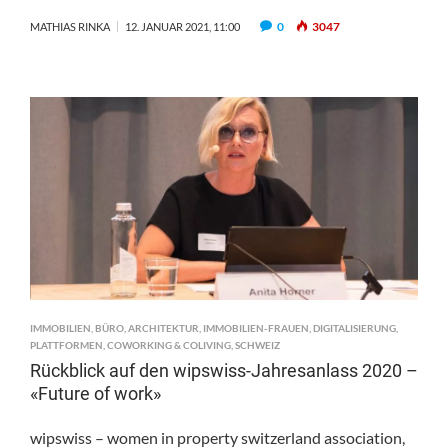
0
3047
MATHIAS RINKA
12. JANUAR 2021, 11:00
IMMOBILIEN
,
BÜRO
,
ARCHITEKTUR
,
IMMOBILIEN-FRAUEN
,
DIGITALISIERUNG
,
PLATTFORMEN
,
COWORKING & COLIVING
,
SCHWEIZ
Rückblick auf den wipswiss-Jahresanlass 2020 –
«Future of work»
wipswiss – women in property switzerland association,