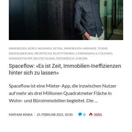
IMMOBILIEN
,
BÜRO
,
WOHNEN
,
RETAIL
,
IMMOBILIEN-MÄNNER
,
TEAMS
,
DIGITALISIERUNG
,
PROPTECHS
,
PLATTFORMEN
,
COWORKING & COLIVING
,
KONNEKTIVITÄT
,
DEUTSCHLAND
,
ÖSTERREICH
,
EUROPA
Spaceflow: «Es ist Zeit, Immobilien-Ineffizienzen
hinter sich zu lassen»
Spaceflow ist eine Mieter-App, die inzwischen Nutzer
auf mehr als drei Millionen Quadratmeter Fläche in
Wohn- und Büroimmobilien begleitet. Die …
0
3101
MATHIAS RINKA
25. FEBRUAR 2021, 10:00