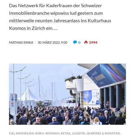
Das Netzwerk für Kaderfrauen der Schweizer
Immobilienbranche wipswiss lud gestern zum
mittlerweile neunten Jahresanlass ins Kulturhaus
Kosmos in Zürich ein. …
0
1994
MATHIAS RINKA
30. MÄRZ 2022, 9:00
ESG
,
IMMOBILIEN
,
BÜRO
,
WOHNEN
,
RETAIL
,
LOGISTIK
,
GEWERBE & INDUSTRIE
,