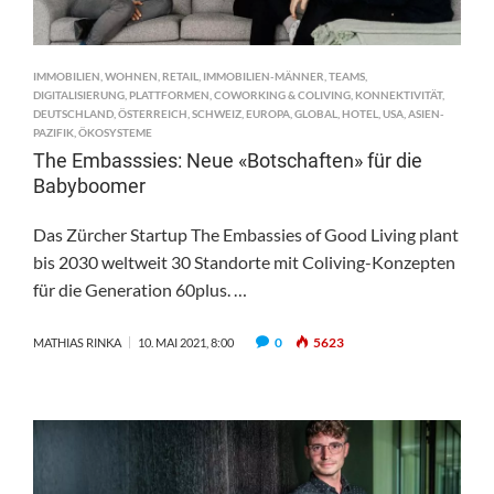
IMMOBILIEN
,
WOHNEN
,
RETAIL
,
IMMOBILIEN-MÄNNER
,
TEAMS
,
DIGITALISIERUNG
,
PLATTFORMEN
,
COWORKING & COLIVING
,
KONNEKTIVITÄT
,
DEUTSCHLAND
,
ÖSTERREICH
,
SCHWEIZ
,
EUROPA
,
GLOBAL
,
HOTEL
,
USA
,
ASIEN-
PAZIFIK
,
ÖKOSYSTEME
The Embasssies: Neue «Botschaften» für die
Babyboomer
Das Zürcher Startup The Embassies of Good Living plant
bis 2030 weltweit 30 Standorte mit Coliving-Konzepten
für die Generation 60plus. …
0
5623
MATHIAS RINKA
10. MAI 2021, 8:00