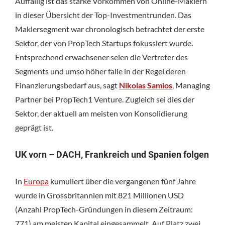
Auffällig ist das starke Vorkommen von Online-Maklern
in dieser Übersicht der Top-Investmentrunden. Das
Maklersegment war chronologisch betrachtet der erste
Sektor, der von PropTech Startups fokussiert wurde.
Entsprechend erwachsener seien die Vertreter des
Segments und umso höher falle in der Regel deren
Finanzierungsbedarf aus, sagt
Nikolas Samios
, Managing
Partner bei PropTech1 Venture. Zugleich sei dies der
Sektor, der aktuell am meisten von Konsolidierung
geprägt ist.
UK vorn – DACH, Frankreich und Spanien folgen
In
Europa
kumuliert über die vergangenen fünf Jahre
wurde in Grossbritannien mit 821 Millionen USD
(Anzahl PropTech-Gründungen in diesem Zeitraum:
771) am meisten Kapital eingesammelt. Auf Platz zwei