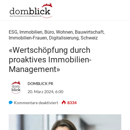
ESG
,
Immobilien
,
Büro
,
Wohnen
,
Bauwirtschaft
,
Immobilien-Frauen
,
Digitalisierung
,
Schweiz
«Wertschöpfung durch
proaktives Immobilien-
Management»
DOMBLICK PR
20. März 2024, 6:00
für
Kommentare deaktiviert
8334
«Wertschöpfung
durch
proaktives