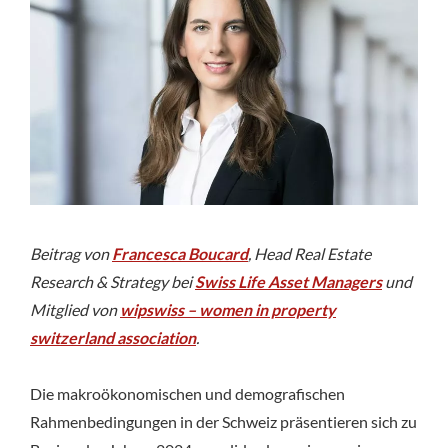
Immobilien-
Management»
Beitrag von
Francesca Boucard
, Head Real Estate
Research & Strategy bei
Swiss Life Asset Managers
und
Mitglied von
wipswiss – women in property
switzerland association
.
Die makroökonomischen und demografischen
Rahmenbedingungen in der Schweiz präsentieren sich zu