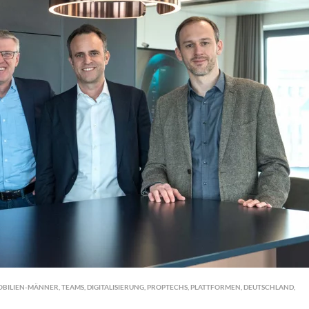
OBILIEN-MÄNNER
,
TEAMS
,
DIGITALISIERUNG
,
PROPTECHS
,
PLATTFORMEN
,
DEUTSCHLAND
,