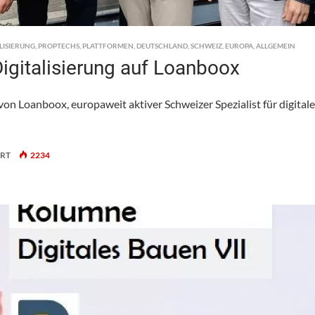
ALISIERUNG
,
PROPTECHS
,
PLATTFORMEN
,
DEUTSCHLAND
,
SCHWEIZ
,
EUROPA
,
ALLGEMEIN
 Digitalisierung auf Loanboox
von Loanboox, europaweit aktiver Schweizer Spezialist für digitale
FÜR
ERT
2234
GARBE
INDUSTRIAL
SETZT
BEI
DER
DIGITALISIERUNG
AUF
LOANBOOX