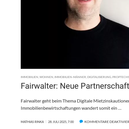
IMMOBILIEN
,
WOHNEN
,
IMMOBILIEN-MÄNNER
,
DIGITALISIERUNG
,
PROPTECH
Fairwalter: Neue Partnerschaft
Fairwalter geht beim Thema Digitale Mietzinskautionen
Immobilienbewirtschaftungen wandert somit ein …
KOMMENTARE DEAKTIVIE
MATHIAS RINKA
28. JULI 2025, 7:00