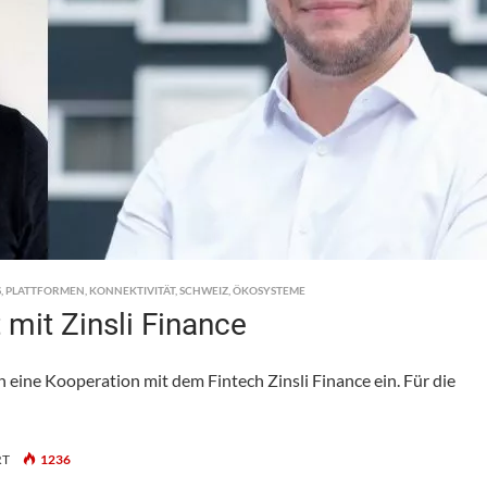
S
,
PLATTFORMEN
,
KONNEKTIVITÄT
,
SCHWEIZ
,
ÖKOSYSTEME
 mit Zinsli Finance
 eine Kooperation mit dem Fintech Zinsli Finance ein. Für die
FÜR
RT
1236
FAIRWALTER: