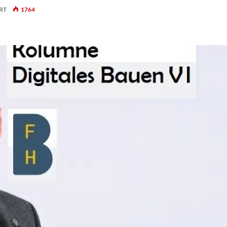
FÜR
RT
1764
«ÜBERSCHNURE¹…»