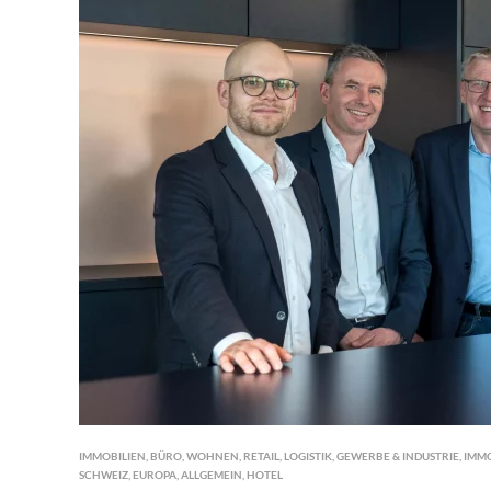
IMMOBILIEN
,
BÜRO
,
WOHNEN
,
RETAIL
,
LOGISTIK
,
GEWERBE & INDUSTRIE
,
IMM
SCHWEIZ
,
EUROPA
,
ALLGEMEIN
,
HOTEL