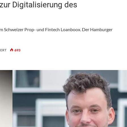
ur Digitalisierung des
dem Schweizer Prop- und Fintech Loanboox. Der Hamburger
FÜR
IERT
693
HIH
INVEST:
NEUE
KOOPERATION
ZUR
DIGITALISIERUNG
DES
FINANZIERUNGSMANAGEMENTS