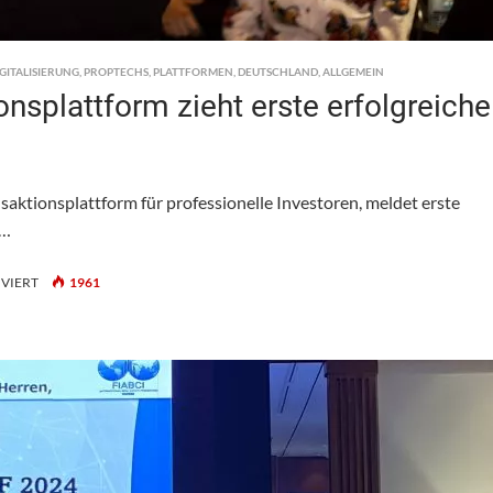
IGITALISIERUNG
,
PROPTECHS
,
PLATTFORMEN
,
DEUTSCHLAND
,
ALLGEMEIN
onsplattform zieht erste erfolgreiche
nsaktionsplattform für professionelle Investoren, meldet erste
 …
FÜR
VIERT
1961
ACQUIREPAD:
DIGITALE
TRANSAKTIONSPLATTFORM
ZIEHT
ERSTE
ERFOLGREICHE
BILANZ