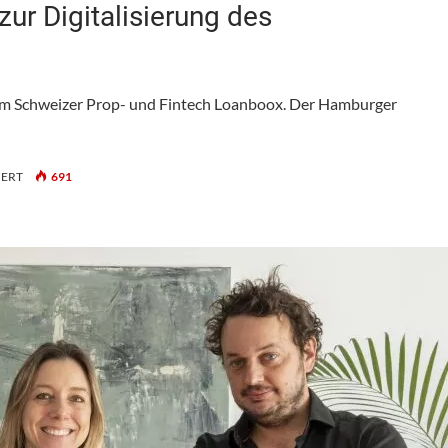
ur Digitalisierung des
dem Schweizer Prop- und Fintech Loanboox. Der Hamburger
FÜR
IERT
691
HIH
INVEST:
NEUE
KOOPERATION
ZUR
DIGITALISIERUNG
DES
FINANZIERUNGSMANAGEMENTS