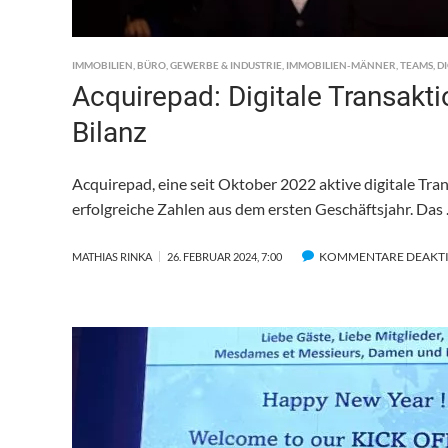
IMMOBILIEN
,
BÜRO
,
GEWERBE & INDUSTRIE
,
IMMOBILIEN-MÄNNER
,
TEAMS
,
D
Acquirepad: Digitale Transakti
Bilanz
Acquirepad, eine seit Oktober 2022 aktive digitale Tra
erfolgreiche Zahlen aus dem ersten Geschäftsjahr. Das
KOMMENTARE DEAKTI
MATHIAS RINKA
26. FEBRUAR 2024, 7:00