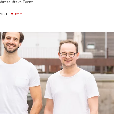
ahresauftakt-Event …
FÜR
IERT
1219
FIABCI-
SUISSE:
KICK-
OFF
INS
NEUE
JAHR
2024