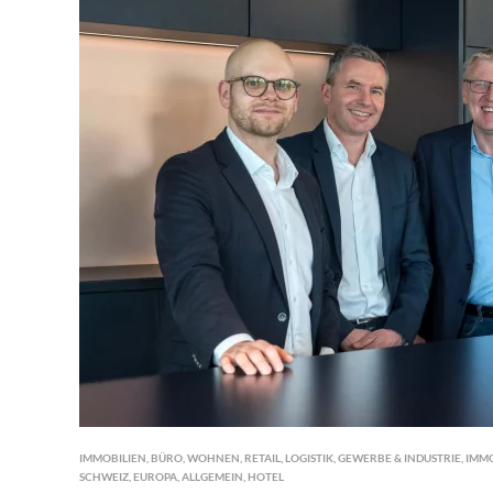
IMMOBILIEN
,
BÜRO
,
WOHNEN
,
RETAIL
,
LOGISTIK
,
GEWERBE & INDUSTRIE
,
IMM
SCHWEIZ
,
EUROPA
,
ALLGEMEIN
,
HOTEL