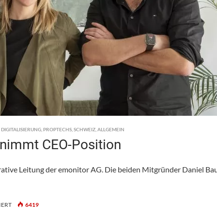
,
DIGITALISIERUNG
,
PROPTECHS
,
SCHWEIZ
,
ALLGEMEIN
rnimmt CEO-Position
rative Leitung der emonitor AG. Die beiden Mitgründer Daniel Ba
FÜR
IERT
6419
EMONITOR: