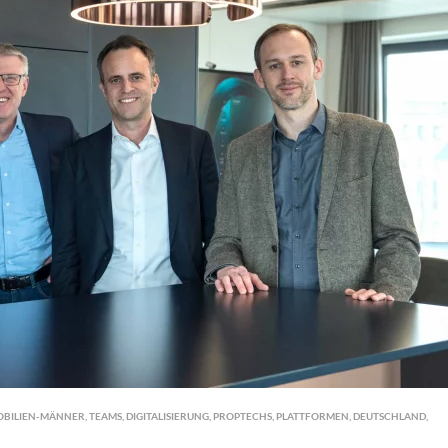
OBILIEN-MÄNNER
,
TEAMS
,
DIGITALISIERUNG
,
PROPTECHS
,
PLATTFORMEN
,
DEUTSCHLAND
,