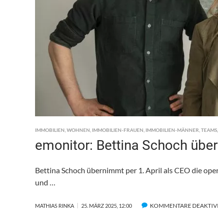
IMMOBILIEN
,
WOHNEN
,
IMMOBILIEN-FRAUEN
,
IMMOBILIEN-MÄNNER
,
TEAMS
emonitor: Bettina Schoch übe
Bettina Schoch übernimmt per 1. April als CEO die ope
und …
KOMMENTARE DEAKTIV
MATHIAS RINKA
25. MÄRZ 2025, 12:00