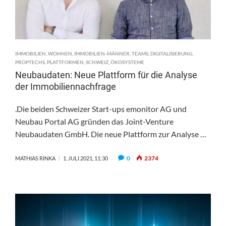
IMMOBILIEN
,
WOHNEN
,
IMMOBILIEN-MÄNNER
,
TEAMS
,
DIGITALISIERUNG
,
PROPTECHS
,
PLATTFORMEN
,
SCHWEIZ
,
ÖKOSYSTEME
Neubaudaten: Neue Plattform für die Analyse
der Immobiliennachfrage
.Die beiden Schweizer Start-ups emonitor AG und
Neubau Portal AG gründen das Joint-Venture
Neubaudaten GmbH. Die neue Plattform zur Analyse …
0
2374
MATHIAS RINKA
1. JULI 2021, 11:30