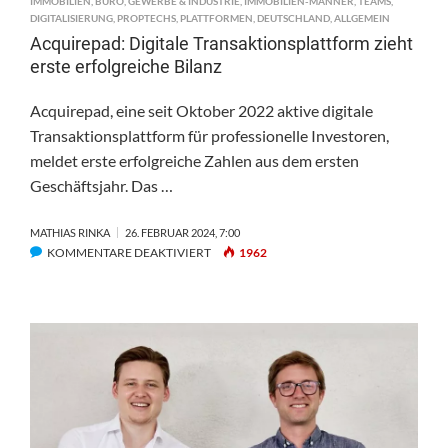
IMMOBILIEN
,
BÜRO
,
GEWERBE & INDUSTRIE
,
IMMOBILIEN-MÄNNER
,
TEAMS
,
DIGITALISIERUNG
,
PROPTECHS
,
PLATTFORMEN
,
DEUTSCHLAND
,
ALLGEMEIN
Acquirepad: Digitale Transaktionsplattform zieht
erste erfolgreiche Bilanz
Acquirepad, eine seit Oktober 2022 aktive digitale
Transaktionsplattform für professionelle Investoren,
meldet erste erfolgreiche Zahlen aus dem ersten
Geschäftsjahr. Das …
MATHIAS RINKA
26. FEBRUAR 2024, 7:00
FÜR
KOMMENTARE DEAKTIVIERT
1962
ACQUIREPAD:
DIGITALE
TRANSAKTIONSPLATTFORM
ZIEHT
ERSTE
ERFOLGREICHE
BILANZ