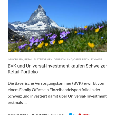
IMMOBILIEN
,
RETAIL
,
PLATTFORMEN
,
DEUTSCHLAND
,
ÖSTERREICH
,
SCHWEIZ
BVK und Universal-Investment kaufen Schweizer
Retail-Portfolio
Die Bayerische Versorgungskammer (BVK) erwirbt von
einem Family Office ein Einzelhandelsportfolio in der
Schweiz und investiert damit über Universal-Investment
erstmals …
0
2003
MATHIAS RINKA
9. DEZEMBER 2019, 17:00