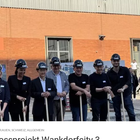
FRAUEN
,
SCHWEIZ
,
ALLGEMEIN
rossprojekt Wankdorfcity 3