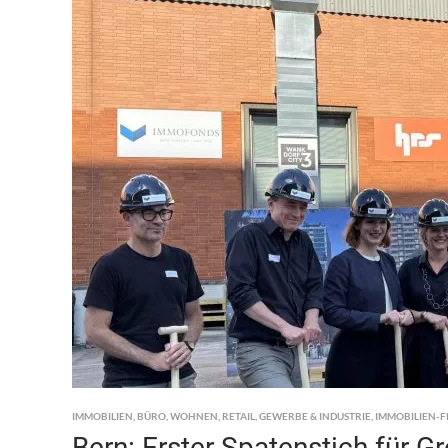
IMMOBILIEN
,
BÜRO
,
WOHNEN
,
RETAIL
,
GEWERBE & INDUSTRIE
,
IMMOBILIEN-
Bern: Erster Spatenstich für G