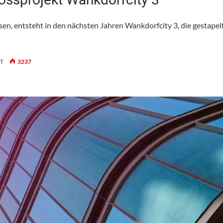
n, entsteht in den nächsten Jahren Wankdorfcity 3, die gestapel
FÜR
T
3237
BERN:
ERSTER
SPATENSTICH
FÜR
GROSSPROJEKT
WANKDORFCITY
3