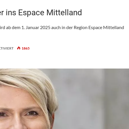
r ins Espace Mittelland
rd ab dem 1. Januar 2025 auch in der Region Espace Mittelland
FÜR
TIVIERT
1865
PROPERTY
ONE
GEHT
MIT
JON
PEER
INS
ESPACE
MITTELLAND