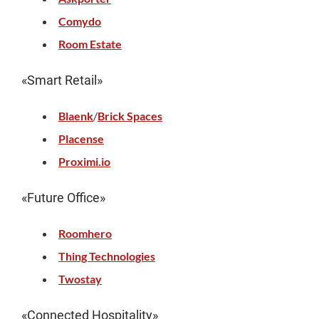
Comydo
Room Estate
«Smart Retail»
Blaenk
/
Brick Spaces
Placense
Proximi.io
«Future Office»
Roomhero
Thing Technologies
Twostay
«Connected Hospitality»