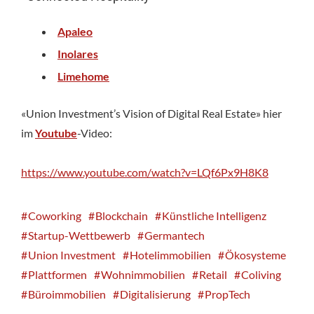
Apaleo
Inolares
Limehome
«Union Investment’s Vision of Digital Real Estate» hier
im
Youtube
-Video:
https://www.youtube.com/watch?v=LQf6Px9H8K8
Coworking
Blockchain
Künstliche Intelligenz
Startup-Wettbewerb
Germantech
Union Investment
Hotelimmobilien
Ökosysteme
Plattformen
Wohnimmobilien
Retail
Coliving
Büroimmobilien
Digitalisierung
PropTech