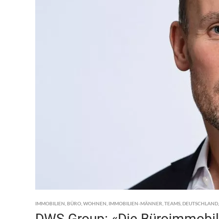
IMMOBILIEN
,
BÜRO
,
WOHNEN
,
IMMOBILIEN-MÄNNER
,
TEAMS
,
DEUTSCHLAND
DWS Group: «Die Büroimmobili