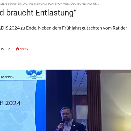
ILIEN-MÄNNER
,
DIGITALISIERUNG
,
PLATTFORMEN
,
DEUTSCHLAND
,
USA
 braucht Entlastung“
VADIS 2024 zu Ende. Neben dem Frühjahrsgutachten vom Rat der
FÜR
IVIERT
5259
QUO
VADIS
2024:
„DEUTSCHLAND
BRAUCHT
ENTLASTUNG“