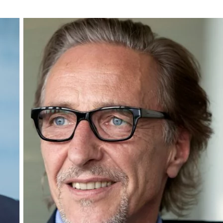
SUISSE:
KICK-
OFF
INS
NEUE
JAHR
2024