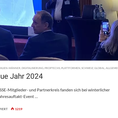
BILIEN-MÄNNER
,
DIGITALISIERUNG
,
PROPTECHS
,
PLATTFORMEN
,
SCHWEIZ
,
GLOBAL
,
ALLGEME
eue Jahr 2024
-Mitglieder- und Partnerkreis fanden sich bei winterlicher
ahresauftakt-Event …
FÜR
IERT
1219
FIABCI-