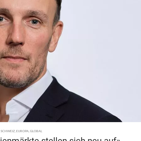
,
SCHWEIZ
,
EUROPA
,
GLOBAL
enmärkte stellen sich neu auf»