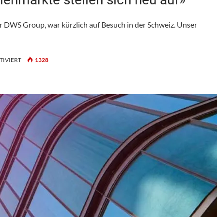
r DWS Group, war kürzlich auf Besuch in der Schweiz. Unser
FÜR
IVIERT
1328
DWS
GROUP:
«DIE
BÜROIMMOBILIENMÄRKTE
STELLEN
SICH
NEU
AUF»