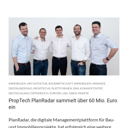
IMMOBILIEN
,
ARCHITEKTUR
,
BAUWIRTSCHAFT
,
IMMOBILIEN-MÄNNER
,
DIGITALISIERUNG
,
PROPTECHS
,
PLATTFORMEN
,
BIM
,
KONNEKTIVITÄT
,
DEUTSCHLAND
,
ÖSTERREICH
,
EUROPA
,
USA
,
ASIEN-PAZIFIK
PropTech PlanRadar sammelt über 60 Mio. Euro
ein
PlanRadar, die digitale Managementplattform für Bau-
und Immobilienprojekte, hat erfolgreich eine weitere