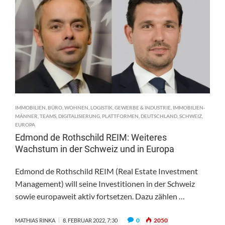
IMMOBILIEN
,
BÜRO
,
WOHNEN
,
LOGISTIK
,
GEWERBE & INDUSTRIE
,
IMMOBILIEN-
MÄNNER
,
TEAMS
,
DIGITALISIERUNG
,
PLATTFORMEN
,
DEUTSCHLAND
,
SCHWEIZ
,
EUROPA
Edmond de Rothschild REIM: Weiteres
Wachstum in der Schweiz und in Europa
Edmond de Rothschild REIM (Real Estate Investment
Management) will seine Investitionen in der Schweiz
sowie europaweit aktiv fortsetzen. Dazu zählen …
0
2050
MATHIAS RINKA
8. FEBRUAR 2022, 7:30