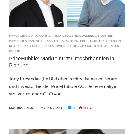
IMMOBILIEN
,
BÜRO
,
WOHNEN
,
RETAIL
,
LOGISTIK
,
GEWERBE & INDUSTRIE
,
IMMOBILIEN-MÄNNER
,
TEAMS
,
DIGITALISIERUNG
,
PROPTECHS
,
PLATTFORMEN
,
DEUTSCHLAND
,
ÖSTERREICH
,
SCHWEIZ
,
EUROPA
,
GLOBAL
,
HOTEL
,
USA
,
ASIEN-
PAZIFIK
PriceHubble: Markteintritt Grossbritannien in
Planung
Tony Prestedge (im Bild oben rechts) ist neuer Berater
und Investor bei der PriceHubble AG. Der ehemalige
stellvertretende CEO von …
0
2007
MATHIAS RINKA
5. MAI 2022, 9:30