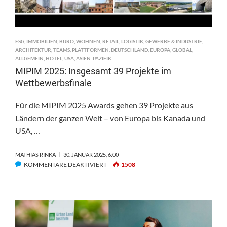
ESG
,
IMMOBILIEN
,
BÜRO
,
WOHNEN
,
RETAIL
,
LOGISTIK
,
GEWERBE & INDUSTRIE
,
ARCHITEKTUR
,
TEAMS
,
PLATTFORMEN
,
DEUTSCHLAND
,
EUROPA
,
GLOBAL
,
ALLGEMEIN
,
HOTEL
,
USA
,
ASIEN-PAZIFIK
MIPIM 2025: Insgesamt 39 Projekte im
Wettbewerbsfinale
Für die MIPIM 2025 Awards gehen 39 Projekte aus
Ländern der ganzen Welt – von Europa bis Kanada und
USA, …
MATHIAS RINKA
30. JANUAR 2025, 6:00
FÜR
KOMMENTARE DEAKTIVIERT
1508
MIPIM
2025:
INSGESAMT
39
PROJEKTE