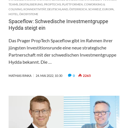
TEAMS
,
DIGITALISIERUNG
,
PROPTECHS
,
PLATTFORMEN
,
COWORKING &
COLIVING
,
KONNEKTIVITÄT
,
DEUTSCHLAND
,
ÖSTERREICH
,
SCHWEIZ
,
EUROPA
,
HOTEL
,
ÖKOSYSTEME
Spaceflow: Schwedische Investmentgruppe
Hydda steigt ein
Das Prager PropTech Spaceflow gibt im Rahmen ihrer
jüngsten Investitionsrunde eine neue strategische
Partnerschaft mit der schwedischen Investmentgruppe
Hydda bekannt. Die …
0
2265
MATHIAS RINKA
24. MAI 2022, 10:30