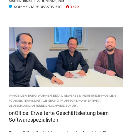
MATHIAS RINKA
29. JUNI 2023, 7:00
FÜR
KOMMENTARE DEAKTIVIERT
1320
DWS:
INTERVIEW
MIT
NICOLETTA
DE
BONA
BOTTEGAL
IMMOBILIEN
,
BÜRO
,
WOHNEN
,
RETAIL
,
GEWERBE & INDUSTRIE
,
IMMOBILIEN-
MÄNNER
,
TEAMS
,
DIGITALISIERUNG
,
PROPTECHS
,
KONNEKTIVITÄT
,
DEUTSCHLAND
,
ÖSTERREICH
,
SCHWEIZ
,
EUROPA
onOffice: Erweiterte Geschäftsleitung beim
Softwarespezialisten