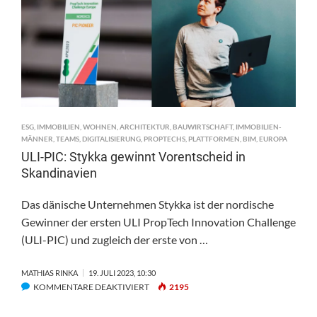
IM
WETTBEWERBSFINALE
ESG
,
IMMOBILIEN
,
WOHNEN
,
ARCHITEKTUR
,
BAUWIRTSCHAFT
,
IMMOBILIEN-
MÄNNER
,
TEAMS
,
DIGITALISIERUNG
,
PROPTECHS
,
PLATTFORMEN
,
BIM
,
EUROPA
ULI-PIC: Stykka gewinnt Vorentscheid in
Skandinavien
Das dänische Unternehmen Stykka ist der nordische
Gewinner der ersten ULI PropTech Innovation Challenge
(ULI-PIC) und zugleich der erste von …
MATHIAS RINKA
19. JULI 2023, 10:30
FÜR
KOMMENTARE DEAKTIVIERT
2195
ULI-
PIC: