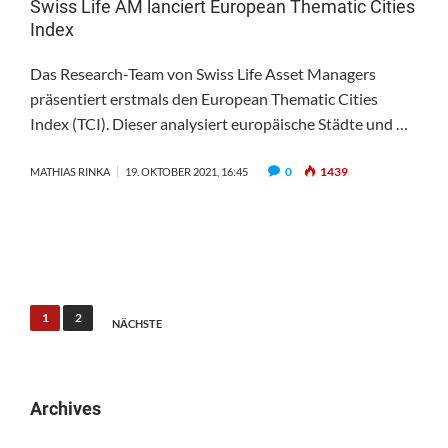
Swiss Life AM lanciert European Thematic Cities
Index
Das Research-Team von Swiss Life Asset Managers
präsentiert erstmals den European Thematic Cities
Index (TCI). Dieser analysiert europäische Städte und …
0
1439
MATHIAS RINKA
19. OKTOBER 2021, 16:45
Seitennummerierung
1
2
NÄCHSTE
der
Beiträge
Archives