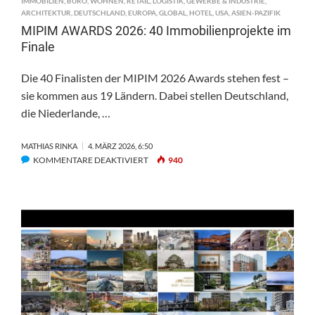
IMMOBILIEN
,
BÜRO
,
WOHNEN
,
RETAIL
,
LOGISTIK
,
GEWERBE & INDUSTRIE
,
ARCHITEKTUR
,
DEUTSCHLAND
,
EUROPA
,
GLOBAL
,
HOTEL
,
USA
,
ASIEN-PAZIFIK
MIPIM AWARDS 2026: 40 Immobilienprojekte im
Finale
Die 40 Finalisten der MIPIM 2026 Awards stehen fest –
sie kommen aus 19 Ländern. Dabei stellen Deutschland,
die Niederlande, …
MATHIAS RINKA
4. MÄRZ 2026, 6:50
FÜR
KOMMENTARE DEAKTIVIERT
940
MIPIM
AWARDS
2026:
40
IMMOBILIENPROJEKTE
IM
FINALE