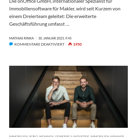
Die onOffice GmbH, internationaler Spezialist für
Immobiliensoftware für Makler, wird seit Kurzem von
einem Dreierteam geleitet: Die erweiterte
Geschäftsführung umfasst …
MATHIAS RINKA
30. JANUAR 2023, 9:45
FÜR
KOMMENTARE DEAKTIVIERT
1950
ONOFFICE:
ERWEITERTE
GESCHÄFTSLEITUNG
BEIM
SOFTWARESPEZIALISTEN
IMMOBILIEN
,
BÜRO
,
WOHNEN
,
GEWERBE & INDUSTRIE
,
IMMOBILIEN-MÄNNER
,