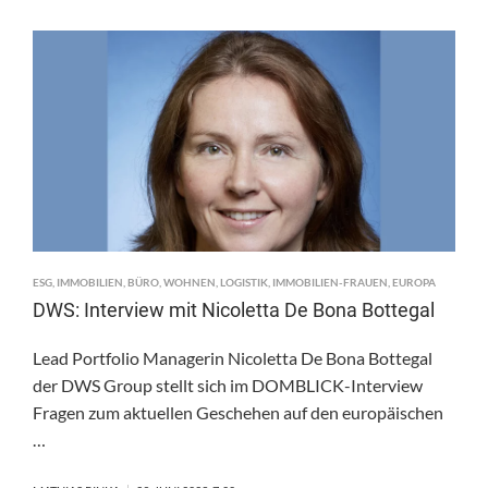
STYKKA
GEWINNT
VORENTSCHEID
IN
SKANDINAVIEN
ESG
,
IMMOBILIEN
,
BÜRO
,
WOHNEN
,
LOGISTIK
,
IMMOBILIEN-FRAUEN
,
EUROPA
DWS: Interview mit Nicoletta De Bona Bottegal
Lead Portfolio Managerin Nicoletta De Bona Bottegal
der DWS Group stellt sich im DOMBLICK-Interview
Fragen zum aktuellen Geschehen auf den europäischen
…