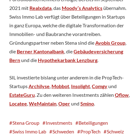
2021 mit
Realxdata
, das
Moody’s Analytics
übernahm.
Swiss Immo Lab verfügt über Beteiligungen in Startups
in ganz Europa, welche die digitale Transformation der
Immobilien- und Baubranche vorantreiben.
Gründungspartner neben Stena sind die
Avobis Group
,
die
Berner Kantonalbank
, die
Gebäudeversicherung
Bern
und die
Hypothekarbank Lenzburg
.
SIL investierte bislang unter anderem in die PropTech-
Startups
Archilyse
,
Mobbot
,
Insolight
,
Comgy
und
EstateGuru
. Zu den weiteren Investments zählen
Qflow
,
Locatee
,
WeMaintain
,
Oper
und
Smino
.
Stena Group
Investments
Beteiligungen
Swiss Immo Lab
Schweden
PropTech
Schweiz