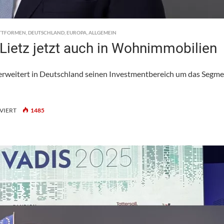
TTFORMEN
,
DEUTSCHLAND
,
EUROPA
,
ALLGEMEIN
Lietz jetzt auch in Wohnimmobilien
weitert in Deutschland seinen Investmentbereich um das Segm
FÜR
VIERT
1485
AVISON
YOUNG
GEHT
MIT
TOBIAS
LIETZ
JETZT
AUCH
IN
WOHNIMMOBILIEN