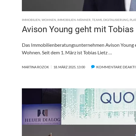
IMMOBILIEN
,
WOHNEN
,
IMMOBILIEN-MÄNNER
,
TEAMS
,
DIGITALISIERUNG
,
PLA
Avison Young geht mit Tobias 
Das Immobilienberatungsunternehmen Avison Young er
Wohnen. Seit dem 1. März ist Tobias Lietz …
KOMMENTARE DEAKTI
MARTINA ROZOK
18. MÄRZ 2025, 13:00