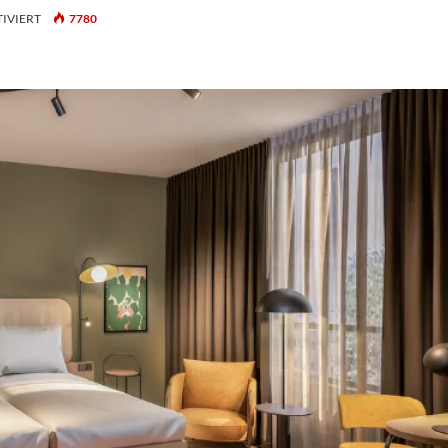
FÜR
IVIERT
7780
QUO
VADIS
2025:
VERHALTEN
OPTIMISTISCHER
AUSBLICK