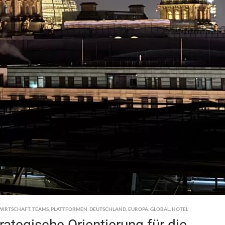
WIRTSCHAFT
,
TEAMS
,
PLATTFORMEN
,
DEUTSCHLAND
,
EUROPA
,
GLOBAL
,
HOTEL
tegische Orientierung für die