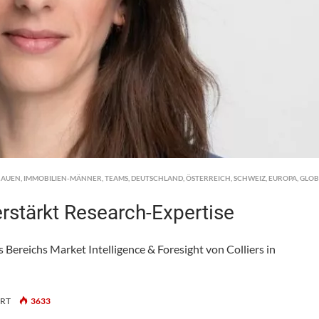
RAUEN
,
IMMOBILIEN-MÄNNER
,
TEAMS
,
DEUTSCHLAND
,
ÖSTERREICH
,
SCHWEIZ
,
EUROPA
,
GLOB
erstärkt Research-Expertise
Bereichs Market Intelligence & Foresight von Colliers in
FÜR
ERT
3633
COLLIERS: