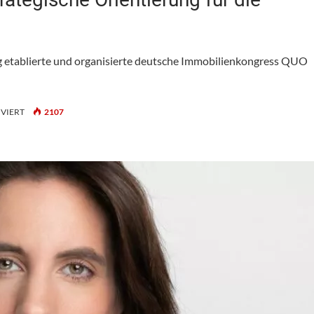
og etablierte und organisierte deutsche Immobilienkongress QUO
FÜR
VIERT
2107
QUO
VADIS
2026
VORSCHAU:
STRATEGISCHE
ORIENTIERUNG
FÜR
DIE
IMMOBILIENWIRTSCHAFT