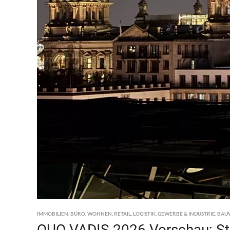
IMMOBILIEN
,
BÜRO
,
WOHNEN
,
RETAIL
,
LOGISTIK
,
GEWERBE & INDUSTRIE
,
BAU
QUO VADIS 2026 Vorschau: Stra