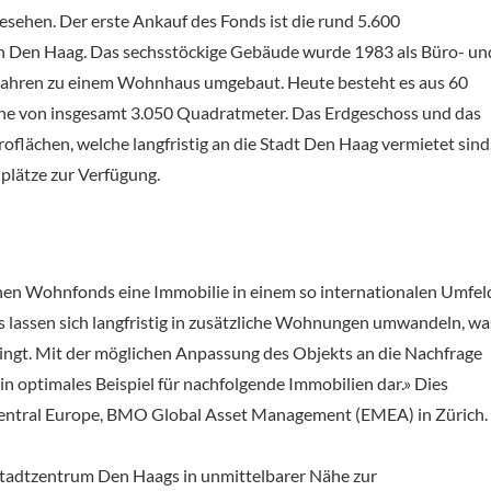
sehen. Der erste Ankauf des Fonds ist die rund 5.600
in Den Haag. Das sechsstöckige Gebäude wurde 1983 als Büro- un
 Jahren zu einem Wohnhaus umgebaut. Heute besteht es aus 60
he von insgesamt 3.050 Quadratmeter. Das Erdgeschoss und das
oflächen, welche langfristig an die Stadt Den Haag vermietet sind
plätze zur Verfügung.
chen Wohnfonds eine Immobilie in einem so internationalen Umfel
 lassen sich langfristig in zusätzliche Wohnungen umwandeln, wa
ringt. Mit der möglichen Anpassung des Objekts an die Nachfrage
in optimales Beispiel für nachfolgende Immobilien dar.» Dies
, Central Europe, BMO Global Asset Management (EMEA) in Zürich.
 Stadtzentrum Den Haags in unmittelbarer Nähe zur