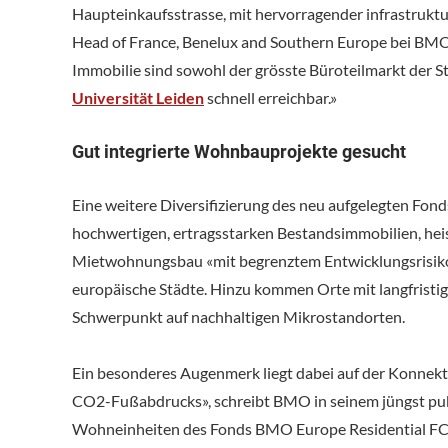
Haupteinkaufsstrasse, mit hervorragender infrastruktu
Head of France, Benelux and Southern Europe bei BMO 
Immobilie sind sowohl der grösste Büroteilmarkt der S
Universität Leiden
schnell erreichbar.»
Gut integrierte Wohnbauprojekte gesucht
Eine weitere Diversifizierung des neu aufgelegten Fond
hochwertigen, ertragsstarken Bestandsimmobilien, heis
Mietwohnungsbau «mit begrenztem Entwicklungsrisiko». 
europäische Städte. Hinzu kommen Orte mit langfrist
Schwerpunkt auf nachhaltigen Mikrostandorten.
Ein besonderes Augenmerk liegt dabei auf der Konnektiv
CO2-Fußabdrucks», schreibt BMO in seinem jüngst pub
Wohneinheiten des Fonds BMO Europe Residential FCPR