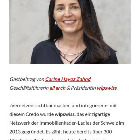
Jahrzehnt
zur
Stärkung
des
Netzwerks
Gastbeitrag von
Carine Hayoz Zahnd
,
Geschäftsführerin
all arch
& Präsidentin
wipswiss
«Vernetzen, sichtbar machen und integrieren»- mit
diesem Credo wurde
wipswiss
, das einzigartige
Netzwerk der Immobilienkader-Ladies der Schweiz im
2013 gegründet. Es zählt heute bereits über 300