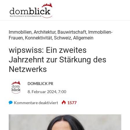
Immobilien
,
Architektur
,
Bauwirtschaft
,
Immobilien-
Frauen
,
Konnektivität
,
Schweiz
,
Allgemein
wipswiss: Ein zweites
Jahrzehnt zur Stärkung des
Netzwerks
DOMBLICK PR
8. Februar 2024, 7:00
für
Kommentare deaktiviert
1577
wipswiss:
Ein
zweites