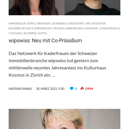
IMMOBILIEN
,
BÜRO
,
WOHNEN
,
GEWERBE & INDUSTRIE
,
ARCHITEKTUR
,
BAUWIRTSCHAFT
,
IMMOBILIEN-FRAUEN
,
IMMOBILIEN-MÄNNER
,
COWORKING &
COLIVING
,
SCHWEIZ
,
HOTEL
wipswiss: Neu mit Co-Präsidium
Das Netzwerk für Kaderfrauen der Schweizer
Immobilienbranche wipswiss lud gestern zum
mittlerweile neunten Jahresanlass ins Kulturhaus
Kosmos in Zürich ein. …
0
1994
MATHIAS RINKA
30. MÄRZ 2022, 9:00