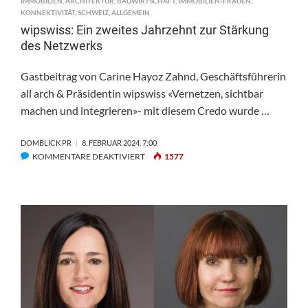
IMMOBILIEN
,
ARCHITEKTUR
,
BAUWIRTSCHAFT
,
IMMOBILIEN-FRAUEN
,
KONNEKTIVITÄT
,
SCHWEIZ
,
ALLGEMEIN
wipswiss: Ein zweites Jahrzehnt zur Stärkung
des Netzwerks
Gastbeitrag von Carine Hayoz Zahnd, Geschäftsführerin
all arch & Präsidentin wipswiss «Vernetzen, sichtbar
machen und integrieren»- mit diesem Credo wurde …
DOMBLICK PR
8. FEBRUAR 2024, 7:00
FÜR
KOMMENTARE DEAKTIVIERT
1577
WIPSWISS:
EIN
ZWEITES
JAHRZEHNT
ZUR
STÄRKUNG
DES
NETZWERKS