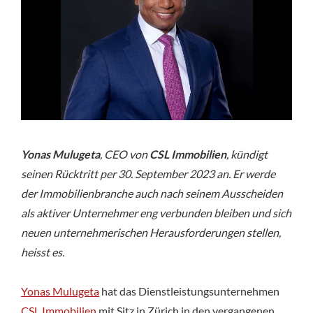
geht
von
Bord
Yonas Mulugeta
, CEO von
CSL Immobilien
, kündigt
seinen Rücktritt per 30. September 2023 an. Er werde
der Immobilienbranche auch nach seinem Ausscheiden
als aktiver Unternehmer eng verbunden bleiben und sich
neuen unternehmerischen Herausforderungen stellen,
heisst es.
Yonas Mulugeta
hat das Dienstleistungsunternehmen
CSL Immobilien
mit Sitz in Zürich in den vergangenen