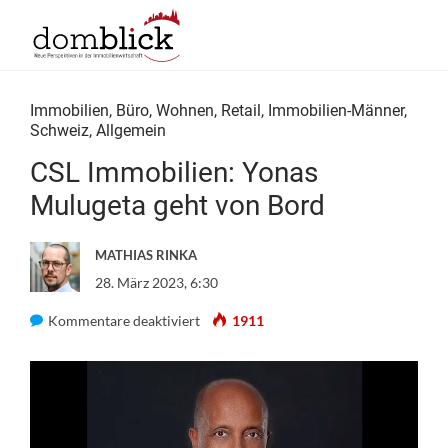
Immobilien
,
Büro
,
Wohnen
,
Retail
,
Immobilien-Männer
,
Schweiz
,
Allgemein
CSL Immobilien: Yonas
Mulugeta geht von Bord
MATHIAS RINKA
28. März 2023, 6:30
für
Kommentare deaktiviert
1911
CSL
Immobilien:
Yonas
Mulugeta