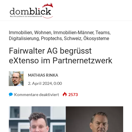
Immobilien
,
Wohnen
,
Immobilien-Männer
,
Teams
,
Digitalisierung
,
Proptechs
,
Schweiz
,
Ökosysteme
Fairwalter AG begrüsst
eXtenso im Partnernetzwerk
MATHIAS RINKA
2. April 2024, 0:00
für
Kommentare deaktiviert
2573
Fairwalter
AG
begrüsst
eXtenso