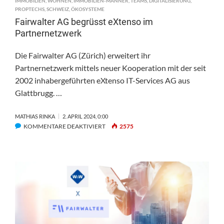
IMMOBILIEN
,
WOHNEN
,
IMMOBILIEN-MÄNNER
,
TEAMS
,
DIGITALISIERUNG
,
PROPTECHS
,
SCHWEIZ
,
ÖKOSYSTEME
Fairwalter AG begrüsst eXtenso im
Partnernetzwerk
Die Fairwalter AG (Zürich) erweitert ihr
Partnernetzwerk mittels neuer Kooperation mit der seit
2002 inhabergeführten eXtenso IT-Services AG aus
Glattbrugg. …
MATHIAS RINKA
2. APRIL 2024, 0:00
FÜR
KOMMENTARE DEAKTIVIERT
2575
FAIRWALTER
AG
BEGRÜSST
EXTENSO
IM
PARTNERNETZWERK