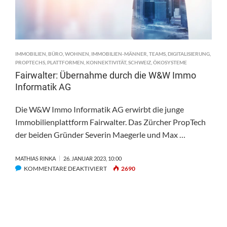
IMMOBILIEN
,
BÜRO
,
WOHNEN
,
IMMOBILIEN-MÄNNER
,
TEAMS
,
DIGITALISIERUNG
,
PROPTECHS
,
PLATTFORMEN
,
KONNEKTIVITÄT
,
SCHWEIZ
,
ÖKOSYSTEME
Fairwalter: Übernahme durch die W&W Immo
Informatik AG
Die W&W Immo Informatik AG erwirbt die junge
Immobilienplattform Fairwalter. Das Zürcher PropTech
der beiden Gründer Severin Maegerle und Max …
MATHIAS RINKA
26. JANUAR 2023, 10:00
FÜR
KOMMENTARE DEAKTIVIERT
2690
FAIRWALTER:
ÜBERNAHME
DURCH
DIE
W&W