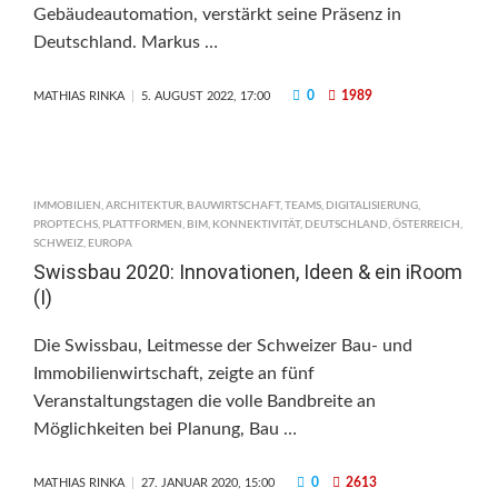
Gebäudeautomation, verstärkt seine Präsenz in
Deutschland. Markus …
0
1989
MATHIAS RINKA
5. AUGUST 2022, 17:00
IMMOBILIEN
,
ARCHITEKTUR
,
BAUWIRTSCHAFT
,
TEAMS
,
DIGITALISIERUNG
,
PROPTECHS
,
PLATTFORMEN
,
BIM
,
KONNEKTIVITÄT
,
DEUTSCHLAND
,
ÖSTERREICH
,
SCHWEIZ
,
EUROPA
Swissbau 2020: Innovationen, Ideen & ein iRoom
(I)
Die Swissbau, Leitmesse der Schweizer Bau- und
Immobilienwirtschaft, zeigte an fünf
Veranstaltungstagen die volle Bandbreite an
Möglichkeiten bei Planung, Bau …
0
2613
MATHIAS RINKA
27. JANUAR 2020, 15:00