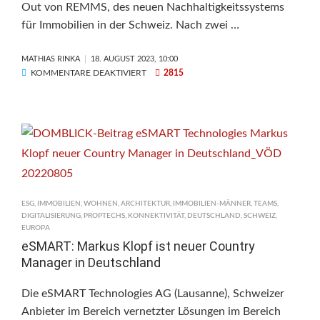
Out von REMMS, des neuen Nachhaltigkeitssystems
für Immobilien in der Schweiz. Nach zwei …
MATHIAS RINKA
18. AUGUST 2023, 10:00
FÜR
KOMMENTARE DEAKTIVIERT
2815
REMMS:
NATIONALER
ROLL-
OUT
IN
DER
SCHWEIZ
ESG
,
IMMOBILIEN
,
WOHNEN
,
ARCHITEKTUR
,
IMMOBILIEN-MÄNNER
,
TEAMS
,
DIGITALISIERUNG
,
PROPTECHS
,
KONNEKTIVITÄT
,
DEUTSCHLAND
,
SCHWEIZ
,
EUROPA
eSMART: Markus Klopf ist neuer Country
Manager in Deutschland
Die eSMART Technologies AG (Lausanne), Schweizer
Anbieter im Bereich vernetzter Lösungen im Bereich