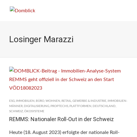
Losinger Marazzi
ESG
,
IMMOBILIEN
,
BÜRO
,
WOHNEN
,
RETAIL
,
GEWERBE & INDUSTRIE
,
IMMOBILIEN-
MÄNNER
,
DIGITALISIERUNG
,
PROPTECHS
,
PLATTFORMEN
,
DEUTSCHLAND
,
SCHWEIZ
,
ÖKOSYSTEME
REMMS: Nationaler Roll-Out in der Schweiz
Heute (18. August 2023) erfolgte der nationale Roll-