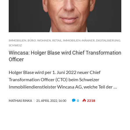
IMMOBILIEN
,
BÜRO
,
WOHNEN
,
RETAIL
,
IMMOBILIEN-MÄNNER
,
DIGITALISIERUNG
,
SCHWEIZ
Wincasa: Holger Blase wird Chief Transformation
Officer
Holger Blase wird per 1. Juni 2022 neuer Chief
Transformation Officer (CTO) beim Schweizer
Immobiliendienstleister Wincasa AG, welche Teil der …
0
2218
MATHIAS RINKA
21. APRIL 2022, 16:00