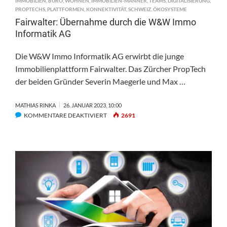
IMMOBILIEN
,
BÜRO
,
WOHNEN
,
IMMOBILIEN-MÄNNER
,
TEAMS
,
DIGITALISIERUNG
,
PROPTECHS
,
PLATTFORMEN
,
KONNEKTIVITÄT
,
SCHWEIZ
,
ÖKOSYSTEME
Fairwalter: Übernahme durch die W&W Immo
Informatik AG
Die W&W Immo Informatik AG erwirbt die junge
Immobilienplattform Fairwalter. Das Zürcher PropTech
der beiden Gründer Severin Maegerle und Max …
MATHIAS RINKA
26. JANUAR 2023, 10:00
FÜR
KOMMENTARE DEAKTIVIERT
2691
FAIRWALTER:
ÜBERNAHME
DURCH
DIE
W&W
IMMO
INFORMATIK
AG