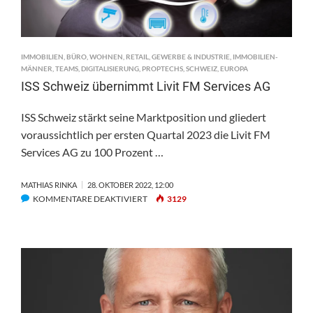
IMMOBILIEN
,
BÜRO
,
WOHNEN
,
RETAIL
,
GEWERBE & INDUSTRIE
,
IMMOBILIEN-
MÄNNER
,
TEAMS
,
DIGITALISIERUNG
,
PROPTECHS
,
SCHWEIZ
,
EUROPA
ISS Schweiz übernimmt Livit FM Services AG
ISS Schweiz stärkt seine Marktposition und gliedert
voraussichtlich per ersten Quartal 2023 die Livit FM
Services AG zu 100 Prozent …
MATHIAS RINKA
28. OKTOBER 2022, 12:00
FÜR
KOMMENTARE DEAKTIVIERT
3129
ISS
SCHWEIZ
ÜBERNIMMT
LIVIT
FM
SERVICES
AG