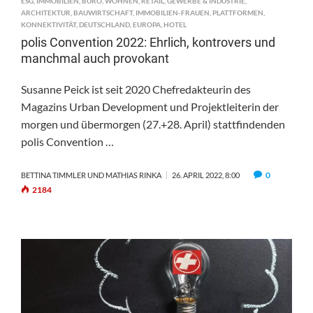
ESG
,
IMMOBILIEN
,
BÜRO
,
WOHNEN
,
RETAIL
,
GEWERBE & INDUSTRIE
,
ARCHITEKTUR
,
BAUWIRTSCHAFT
,
IMMOBILIEN-FRAUEN
,
PLATTFORMEN
,
KONNEKTIVITÄT
,
DEUTSCHLAND
,
EUROPA
,
HOTEL
polis Convention 2022: Ehrlich, kontrovers und
manchmal auch provokant
Susanne Peick ist seit 2020 Chefredakteurin des
Magazins Urban Development und Projektleiterin der
morgen und übermorgen (27.+28. April) stattfindenden
polis Convention …
0
BETTINA TIMMLER UND MATHIAS RINKA
26. APRIL 2022, 8:00
2184