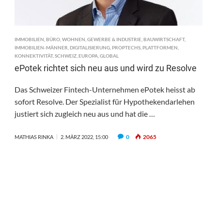
IMMOBILIEN
,
BÜRO
,
WOHNEN
,
GEWERBE & INDUSTRIE
,
BAUWIRTSCHAFT
,
IMMOBILIEN-MÄNNER
,
DIGITALISIERUNG
,
PROPTECHS
,
PLATTFORMEN
,
KONNEKTIVITÄT
,
SCHWEIZ
,
EUROPA
,
GLOBAL
ePotek richtet sich neu aus und wird zu Resolve
Das Schweizer Fintech-Unternehmen ePotek heisst ab
sofort Resolve. Der Spezialist für Hypothekendarlehen
justiert sich zugleich neu aus und hat die …
0
2065
MATHIAS RINKA
2. MÄRZ 2022, 15:00