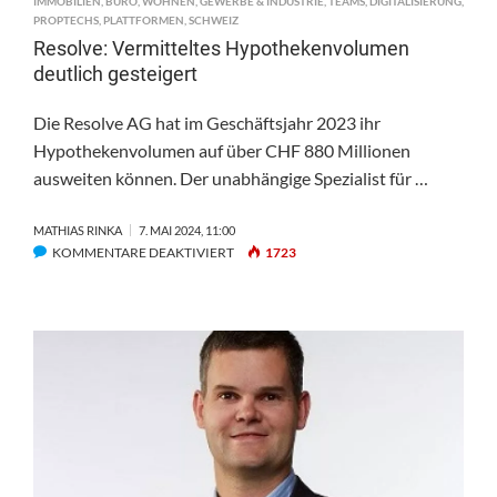
IMMOBILIEN
,
BÜRO
,
WOHNEN
,
GEWERBE & INDUSTRIE
,
TEAMS
,
DIGITALISIERUNG
,
PROPTECHS
,
PLATTFORMEN
,
SCHWEIZ
Resolve: Vermitteltes Hypothekenvolumen
deutlich gesteigert
Die Resolve AG hat im Geschäftsjahr 2023 ihr
Hypothekenvolumen auf über CHF 880 Millionen
ausweiten können. Der unabhängige Spezialist für …
MATHIAS RINKA
7. MAI 2024, 11:00
FÜR
KOMMENTARE DEAKTIVIERT
1723
RESOLVE:
VERMITTELTES
HYPOTHEKENVOLUMEN
DEUTLICH
GESTEIGERT