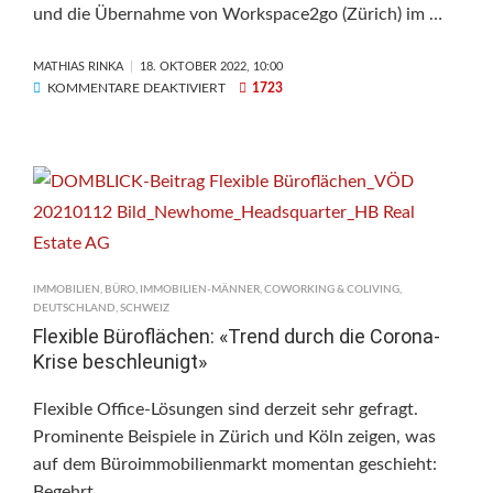
und die Übernahme von Workspace2go (Zürich) im …
MATHIAS RINKA
18. OKTOBER 2022, 10:00
FÜR
KOMMENTARE DEAKTIVIERT
1723
SPACEBASE:
FLEX-
OFFICE-
ANBIETER
ÜBERNIMMT
WORKSPACE2GO
IN
DER
IMMOBILIEN
,
BÜRO
,
IMMOBILIEN-MÄNNER
,
COWORKING & COLIVING
,
SCHWEIZ
DEUTSCHLAND
,
SCHWEIZ
Flexible Büroflächen: «Trend durch die Corona-
Krise beschleunigt»
Flexible Office-Lösungen sind derzeit sehr gefragt.
Prominente Beispiele in Zürich und Köln zeigen, was
auf dem Büroimmobilienmarkt momentan geschieht:
Begehrt …