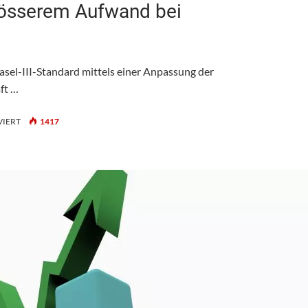
grösserem Aufwand bei
asel-III-Standard mittels einer Anpassung der
ft …
FÜR
VIERT
1417
LOANBOOX:
BASEL
III
FÜHRT
ZU
GRÖSSEREM
AUFWAND
BEI
HYPOTHEKARKREDITEN