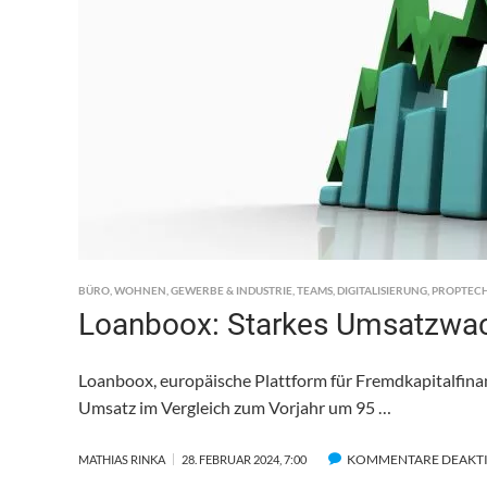
BÜRO
,
WOHNEN
,
GEWERBE & INDUSTRIE
,
TEAMS
,
DIGITALISIERUNG
,
PROPTEC
Loanboox: Starkes Umsatzwac
Loanboox, europäische Plattform für Fremdkapitalfina
Umsatz im Vergleich zum Vorjahr um 95 …
KOMMENTARE DEAKTI
MATHIAS RINKA
28. FEBRUAR 2024, 7:00