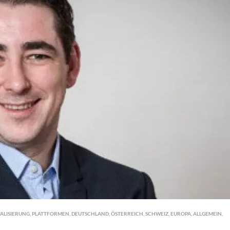
TALISIERUNG
,
PLATTFORMEN
,
DEUTSCHLAND
,
ÖSTERREICH
,
SCHWEIZ
,
EUROPA
,
ALLGEMEIN
,