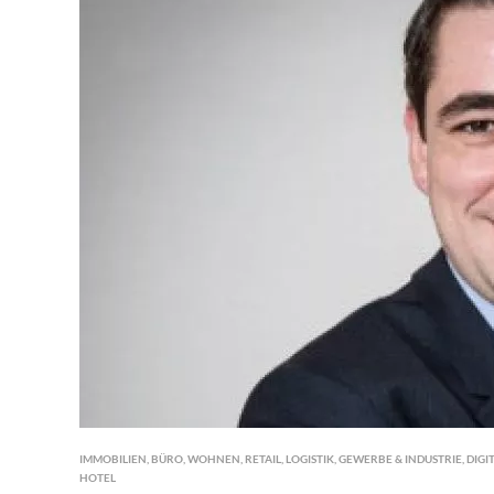
IMMOBILIEN
,
BÜRO
,
WOHNEN
,
RETAIL
,
LOGISTIK
,
GEWERBE & INDUSTRIE
,
DIGI
HOTEL