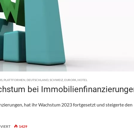
HS
,
PLATTFORMEN
,
DEUTSCHLAND
,
SCHWEIZ
,
EUROPA
,
HOTEL
hstum bei Immobilienfinanzierunge
nzierungen, hat ihr Wachstum 2023 fortgesetzt und steigerte den
FÜR
VIERT
1429
LOANBOOX: