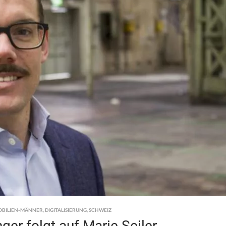
OBILIEN-MÄNNER
,
DIGITALISIERUNG
,
SCHWEIZ
er folgt auf Marie Seiler