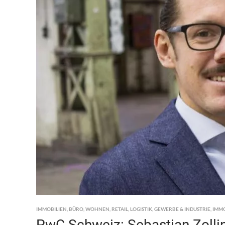
IMMOBILIEN
,
BÜRO
,
WOHNEN
,
RETAIL
,
LOGISTIK
,
GEWERBE & INDUSTRIE
,
IMM
PwC Schweiz: Sebastian Zolling