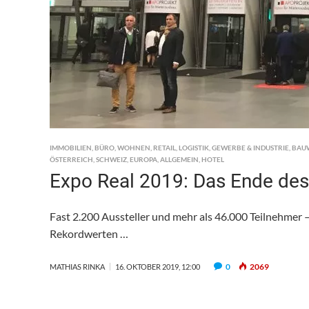
IMMOBILIEN
,
BÜRO
,
WOHNEN
,
RETAIL
,
LOGISTIK
,
GEWERBE & INDUSTRIE
,
BAU
ÖSTERREICH
,
SCHWEIZ
,
EUROPA
,
ALLGEMEIN
,
HOTEL
Expo Real 2019: Das Ende des
Fast 2.200 Aussteller und mehr als 46.000 Teilnehmer –
Rekordwerten …
0
2069
MATHIAS RINKA
16. OKTOBER 2019, 12:00