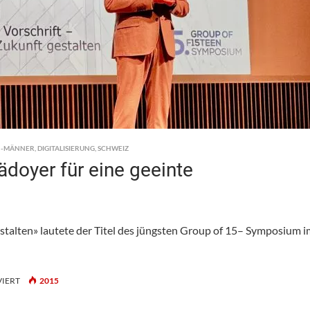
N-MÄNNER
,
DIGITALISIERUNG
,
SCHWEIZ
doyer für eine geeinte
gestalten» lautete der Titel des jüngsten Group of 15– Symposium 
FÜR
IERT
2015
GROUP
OF