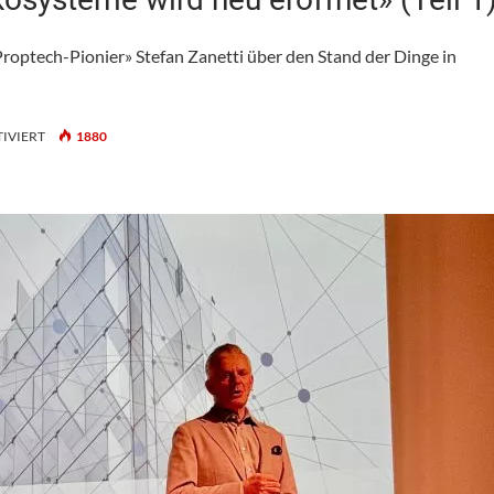
ptech-Pionier» Stefan Zanetti über den Stand der Dinge in
FÜR
IVIERT
1880
«DIE
DISKUSSION
UM
DIGITALE
ÖKOSYSTEME
WIRD
NEU
ERÖFFNET»
(TEIL
1)