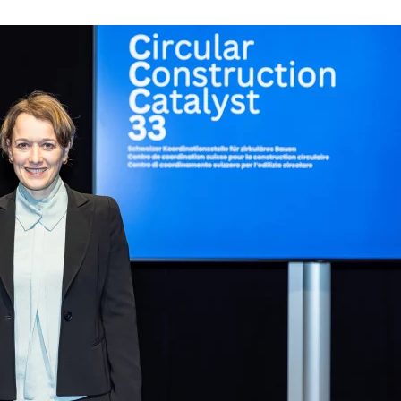
15:
GEMEINSAMES
PLÄDOYER
FÜR
EINE
GEEINTE
IMMOBILIENWIRTSCHAFT