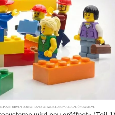
HS
,
PLATTFORMEN
,
DEUTSCHLAND
,
SCHWEIZ
,
EUROPA
,
GLOBAL
,
ÖKOSYSTEME
osysteme wird neu eröffnet» (Teil 1