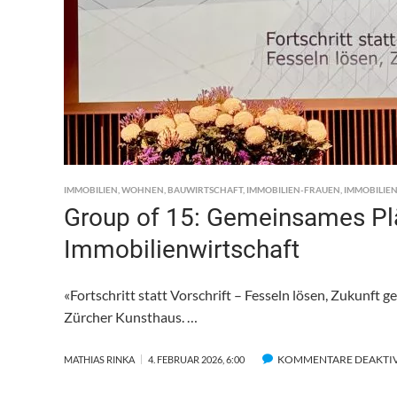
IMMOBILIEN
,
WOHNEN
,
BAUWIRTSCHAFT
,
IMMOBILIEN-FRAUEN
,
IMMOBILIE
Group of 15: Gemeinsames Plä
Immobilienwirtschaft
«Fortschritt statt Vorschrift – Fesseln lösen, Zukunft 
Zürcher Kunsthaus. …
KOMMENTARE DEAKTIV
MATHIAS RINKA
4. FEBRUAR 2026, 6:00