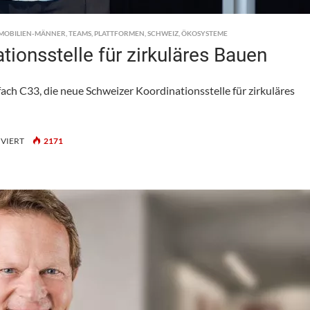
MOBILIEN-MÄNNER
,
TEAMS
,
PLATTFORMEN
,
SCHWEIZ
,
ÖKOSYSTEME
ionsstelle für zirkuläres Bauen
ach C33, die neue Schweizer Koordinationsstelle für zirkuläres
FÜR
VIERT
2171
C33:
NEUE
SCHWEIZER
KOORDINATIONSSTELLE
FÜR
ZIRKULÄRES
BAUEN