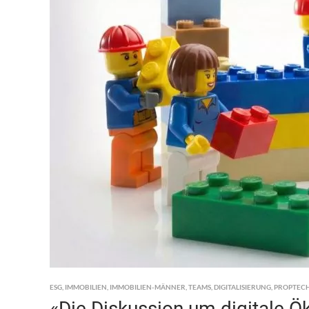
ESG
,
IMMOBILIEN
,
IMMOBILIEN-MÄNNER
,
TEAMS
,
DIGITALISIERUNG
,
PROPTEC
«Die Diskussion um digitale Ök