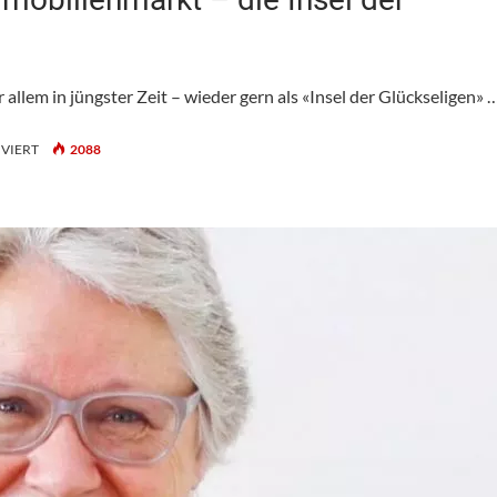
allem in jüngster Zeit – wieder gern als «Insel der Glückseligen» 
FÜR
VIERT
2088
GROUP
OF
15:
DER
SCHWEIZER
IMMOBILIENMARKT
–
DIE
INSEL
DER
GLÜCKSELIGEN?