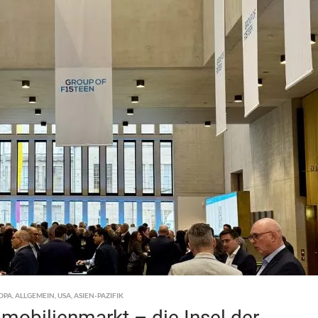
OPA
,
ALLGEMEIN
,
USA
,
ASIEN-PAZIFIK
mobilienmarkt – die Insel der