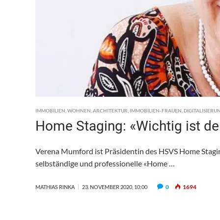
IMMOBILIEN
,
WOHNEN
,
ARCHITEKTUR
,
IMMOBILIEN-FRAUEN
,
DIGITALISIERU
Home Staging: «Wichtig ist de
Verena Mumford ist Präsidentin des HSVS Home Stagin
selbständige und professionelle «Home …
0
1694
MATHIAS RINKA
23. NOVEMBER 2020, 10:00