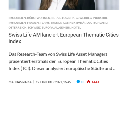
IMMOBILIEN
,
BÜRO
,
WOHNEN
,
RETAIL
,
LOGISTIK
,
GEWERBE & INDUSTRIE
,
IMMOBILIEN-FRAUEN
,
TEAMS
,
TRENDS
,
KONNEKTIVITÄT
,
DEUTSCHLAND
,
ÖSTERREICH
,
SCHWEIZ
,
EUROPA
,
ALLGEMEIN
,
HOTEL
Swiss Life AM lanciert European Thematic Cities
Index
Das Research-Team von Swiss Life Asset Managers
präsentiert erstmals den European Thematic Cities
Index (TCI). Dieser analysiert europäische Städte und …
0
1441
MATHIAS RINKA
19. OKTOBER 2021, 16:45