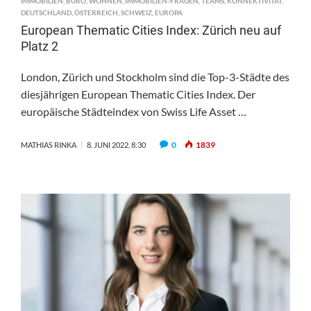
IMMOBILIEN
,
BÜRO
,
WOHNEN
,
IMMOBILIEN-FRAUEN
,
TEAMS
,
KONNEKTIVITÄT
,
DEUTSCHLAND
,
ÖSTERREICH
,
SCHWEIZ
,
EUROPA
European Thematic Cities Index: Zürich neu auf
Platz 2
London, Zürich und Stockholm sind die Top-3-Städte des
diesjährigen European Thematic Cities Index. Der
europäische Städteindex von Swiss Life Asset …
0
1839
MATHIAS RINKA
8. JUNI 2022, 8:30