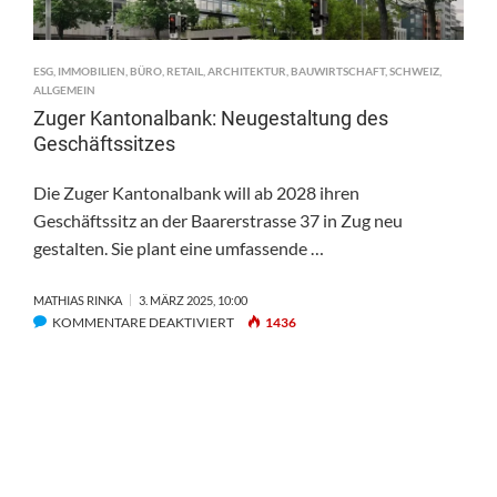
ESG
,
IMMOBILIEN
,
BÜRO
,
RETAIL
,
ARCHITEKTUR
,
BAUWIRTSCHAFT
,
SCHWEIZ
,
ALLGEMEIN
Zuger Kantonalbank: Neugestaltung des
Geschäftssitzes
Die Zuger Kantonalbank will ab 2028 ihren
Geschäftssitz an der Baarerstrasse 37 in Zug neu
gestalten. Sie plant eine umfassende …
MATHIAS RINKA
3. MÄRZ 2025, 10:00
FÜR
KOMMENTARE DEAKTIVIERT
1436
ZUGER
KANTONALBANK:
NEUGESTALTUNG
DES
GESCHÄFTSSITZES