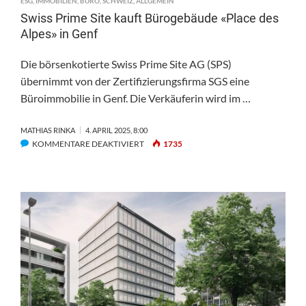
ESG
,
IMMOBILIEN
,
BÜRO
,
SCHWEIZ
,
ALLGEMEIN
Swiss Prime Site kauft Bürogebäude «Place des
Alpes» in Genf
Die börsenkotierte Swiss Prime Site AG (SPS)
übernimmt von der Zertifizierungsfirma SGS eine
Büroimmobilie in Genf. Die Verkäuferin wird im …
MATHIAS RINKA
4. APRIL 2025, 8:00
FÜR
KOMMENTARE DEAKTIVIERT
1735
SWISS
PRIME
SITE
KAUFT
BÜROGEBÄUDE
«PLACE
DES
ALPES»
IN
GENF