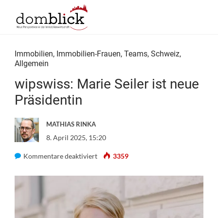
Immobilien
,
Immobilien-Frauen
,
Teams
,
Schweiz
,
Allgemein
wipswiss: Marie Seiler ist neue
Präsidentin
MATHIAS RINKA
8. April 2025, 15:20
für
Kommentare deaktiviert
3359
wipswiss:
Marie
Seiler
ist