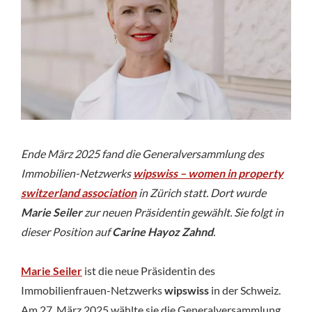
neue
Präsidentin
Ende März 2025 fand die Generalversammlung des
Immobilien-Netzwerks
wipswiss – women in property
switzerland association
in Zürich statt. Dort wurde
Marie Seiler
zur neuen Präsidentin gewählt. Sie folgt in
dieser Position auf
Carine Hayoz Zahnd
.
Marie Seiler
ist die neue Präsidentin des
Immobilienfrauen-Netzwerks
wipswiss
in der Schweiz.
Am 27. März 2025 wählte sie die Generalversammlung