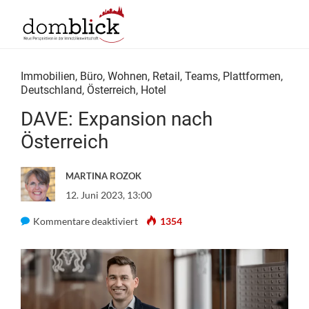
Immobilien
,
Büro
,
Wohnen
,
Retail
,
Teams
,
Plattformen
,
Deutschland
,
Österreich
,
Hotel
DAVE: Expansion nach
Österreich
MARTINA ROZOK
12. Juni 2023, 13:00
für
Kommentare deaktiviert
1354
DAVE:
Expansion
nach
Österreich