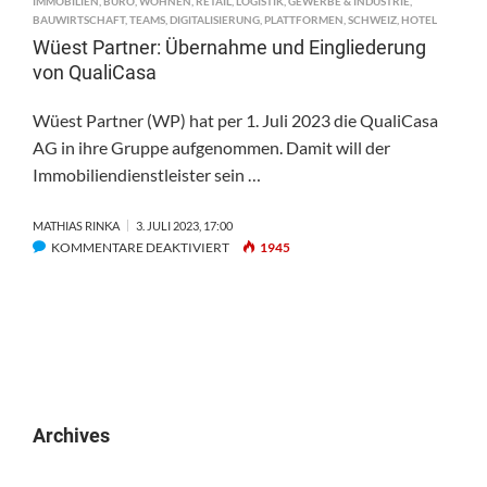
IMMOBILIEN
,
BÜRO
,
WOHNEN
,
RETAIL
,
LOGISTIK
,
GEWERBE & INDUSTRIE
,
BAUWIRTSCHAFT
,
TEAMS
,
DIGITALISIERUNG
,
PLATTFORMEN
,
SCHWEIZ
,
HOTEL
Wüest Partner: Übernahme und Eingliederung
von QualiCasa
Wüest Partner (WP) hat per 1. Juli 2023 die QualiCasa
AG in ihre Gruppe aufgenommen. Damit will der
Immobiliendienstleister sein …
MATHIAS RINKA
3. JULI 2023, 17:00
FÜR
KOMMENTARE DEAKTIVIERT
1945
WÜEST
PARTNER:
ÜBERNAHME
UND
EINGLIEDERUNG
VON
QUALICASA
Archives