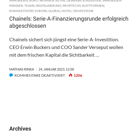
IMMOBILIEN
,
BÜRO
,
WOHNEN
,
RETAIL
,
GEWERBE & INDUSTRIE
,
IMMOBILIEN-
MÄNNER
,
TEAMS
,
DIGITALISIERUNG
,
PROPTECHS
,
PLATTFORMEN
,
KONNEKTIVITÄT
,
EUROPA
,
GLOBAL
,
HOTEL
,
ÖKOSYSTEME
Chainels: Serie-A-Finanzierungsrunde erfolgreich
abgeschlossen
Chainels sichert sich jüngst eine Serie-A-Investition.
CEO Erwin Buckers und COO Sander Verseput wollen
mit dem frischen Kapital die Sichtbarkeit …
MATHIAS RINKA
24. JANUAR 2023, 12:00
FÜR
KOMMENTARE DEAKTIVIERT
1206
CHAINELS:
SERIE-
A-
FINANZIERUNGSRUNDE
ERFOLGREICH
ABGESCHLOSSEN
Archives