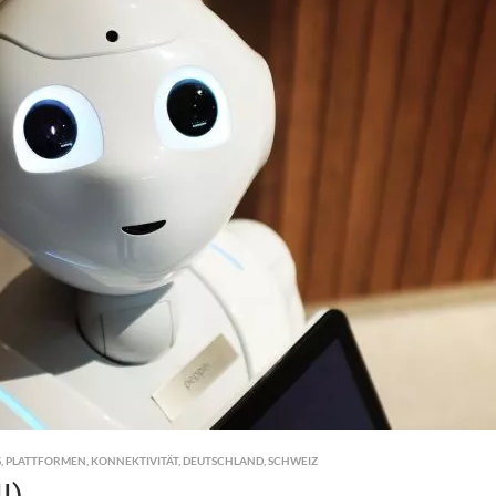
S
,
PLATTFORMEN
,
KONNEKTIVITÄT
,
DEUTSCHLAND
,
SCHWEIZ
I)