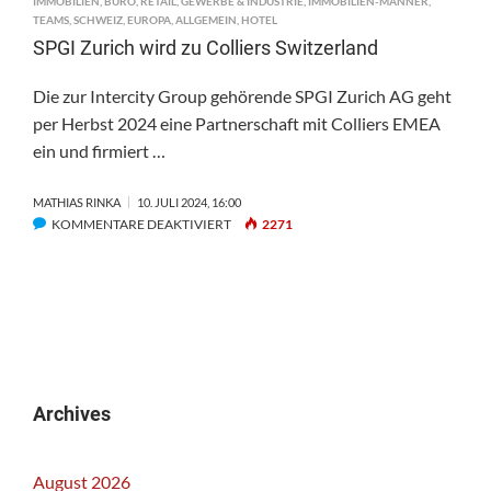
IMMOBILIEN
,
BÜRO
,
RETAIL
,
GEWERBE & INDUSTRIE
,
IMMOBILIEN-MÄNNER
,
TEAMS
,
SCHWEIZ
,
EUROPA
,
ALLGEMEIN
,
HOTEL
SPGI Zurich wird zu Colliers Switzerland
Die zur Intercity Group gehörende SPGI Zurich AG geht
per Herbst 2024 eine Partnerschaft mit Colliers EMEA
ein und firmiert …
MATHIAS RINKA
10. JULI 2024, 16:00
FÜR
KOMMENTARE DEAKTIVIERT
2271
SPGI
ZURICH
WIRD
ZU
COLLIERS
SWITZERLAND
Archives
August 2026