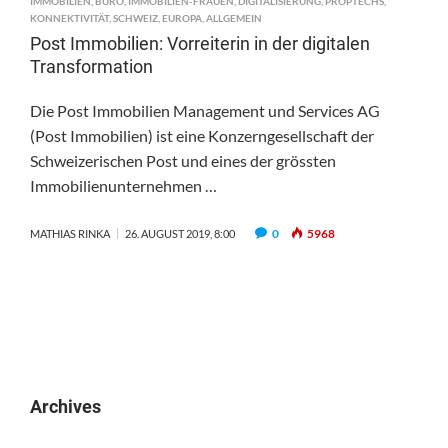
IMMOBILIEN
,
BÜRO
,
IMMOBILIEN-FRAUEN
,
DIGITALISIERUNG
,
PROPTECHS
,
KONNEKTIVITÄT
,
SCHWEIZ
,
EUROPA
,
ALLGEMEIN
Post Immobilien: Vorreiterin in der digitalen
Transformation
Die Post Immobilien Management und Services AG
(Post Immobilien) ist eine Konzerngesellschaft der
Schweizerischen Post und eines der grössten
Immobilienunternehmen …
0
5968
MATHIAS RINKA
26. AUGUST 2019, 8:00
Archives