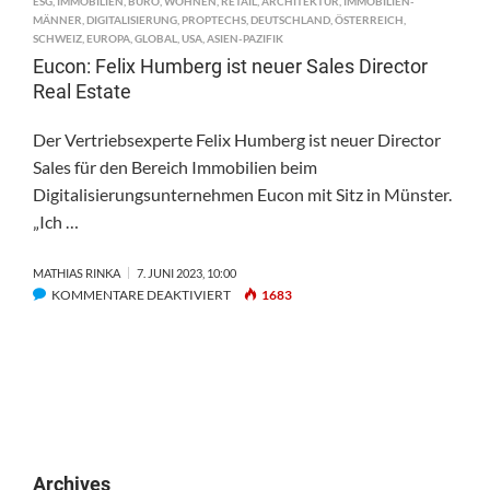
ESG
,
IMMOBILIEN
,
BÜRO
,
WOHNEN
,
RETAIL
,
ARCHITEKTUR
,
IMMOBILIEN-
MÄNNER
,
DIGITALISIERUNG
,
PROPTECHS
,
DEUTSCHLAND
,
ÖSTERREICH
,
SCHWEIZ
,
EUROPA
,
GLOBAL
,
USA
,
ASIEN-PAZIFIK
Eucon: Felix Humberg ist neuer Sales Director
Real Estate
Der Vertriebsexperte Felix Humberg ist neuer Director
Sales für den Bereich Immobilien beim
Digitalisierungsunternehmen Eucon mit Sitz in Münster.
„Ich …
MATHIAS RINKA
7. JUNI 2023, 10:00
FÜR
KOMMENTARE DEAKTIVIERT
1683
EUCON:
FELIX
HUMBERG
IST
NEUER
SALES
DIRECTOR
REAL
Archives