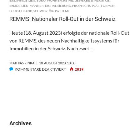
ESG
,
IMMOBILIEN
,
BÜRO
,
WOHNEN
,
RETAIL
,
GEWERBE & INDUSTRIE
,
IMMOBILIEN-MÄNNER
,
DIGITALISIERUNG
,
PROPTECHS
,
PLATTFORMEN
,
DEUTSCHLAND
,
SCHWEIZ
,
ÖKOSYSTEME
REMMS: Nationaler Roll-Out in der Schweiz
Heute (18. August 2023) erfolgte der nationale Roll-Out
von REMMS, des neuen Nachhaltigkeitssystems für
Immobilien in der Schweiz. Nach zwei …
MATHIAS RINKA
18. AUGUST 2023, 10:00
FÜR
KOMMENTARE DEAKTIVIERT
2819
REMMS:
NATIONALER
ROLL-
OUT
IN
DER
SCHWEIZ
Archives