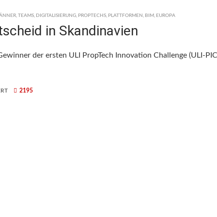
MÄNNER
,
TEAMS
,
DIGITALISIERUNG
,
PROPTECHS
,
PLATTFORMEN
,
BIM
,
EUROPA
tscheid in Skandinavien
ewinner der ersten ULI PropTech Innovation Challenge (ULI-PIC
FÜR
ERT
2195
ULI-
PIC:
STYKKA
GEWINNT
VORENTSCHEID
IN
SKANDINAVIEN