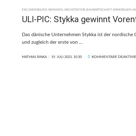
ESG
,
IMMOBILIEN
,
WOHNEN
,
ARCHITEKTUR
,
BAUWIRTSCHAFT
,
IMMOBILIEN-
ULI-PIC: Stykka gewinnt Voren
Das dänische Unternehmen Stykka ist der nordische G
und zugleich der erste von …
KOMMENTARE DEAKTIVI
MATHIAS RINKA
19. JULI 2023, 10:30