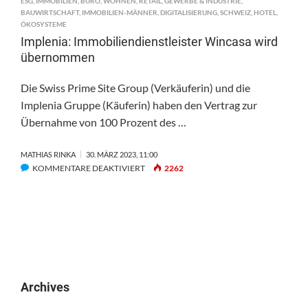
ESG
,
IMMOBILIEN
,
BÜRO
,
WOHNEN
,
RETAIL
,
GEWERBE & INDUSTRIE
,
BAUWIRTSCHAFT
,
IMMOBILIEN-MÄNNER
,
DIGITALISIERUNG
,
SCHWEIZ
,
HOTEL
,
ÖKOSYSTEME
Implenia: Immobiliendienstleister Wincasa wird
übernommen
Die Swiss Prime Site Group (Verkäuferin) und die
Implenia Gruppe (Käuferin) haben den Vertrag zur
Übernahme von 100 Prozent des …
MATHIAS RINKA
30. MÄRZ 2023, 11:00
FÜR
KOMMENTARE DEAKTIVIERT
2262
IMPLENIA:
IMMOBILIENDIENSTLEISTER
WINCASA
WIRD
ÜBERNOMMEN
Archives