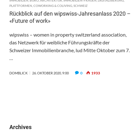
IMMOBILIEN
,
BÜRO
,
ARCHITEKTUR
,
IMMOBILIEN-FRAUEN
,
DIGITALISIERUNG
,
PLATTFORMEN
,
COWORKING & COLIVING
,
SCHWEIZ
Rückblick auf den wipswiss-Jahresanlass 2020 –
«Future of work»
wipswiss – women in property switzerland association,
das Netzwerk für weibliche Führungskräfte der
Schweizer Immobilienbranche, lud Mitte Oktober zum 7.
…
0
1933
DOMBLICK
26. OKTOBER 2020, 9:00
Archives