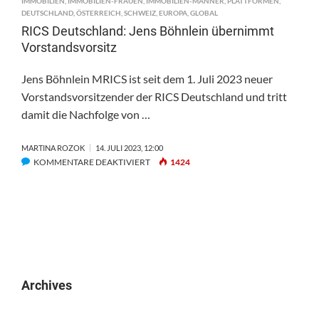
IMMOBILIEN
,
IMMOBILIEN-FRAUEN
,
IMMOBILIEN-MÄNNER
,
PLATTFORMEN
,
DEUTSCHLAND
,
ÖSTERREICH
,
SCHWEIZ
,
EUROPA
,
GLOBAL
RICS Deutschland: Jens Böhnlein übernimmt
Vorstandsvorsitz
Jens Böhnlein MRICS ist seit dem 1. Juli 2023 neuer
Vorstandsvorsitzender der RICS Deutschland und tritt
damit die Nachfolge von …
MARTINA ROZOK
14. JULI 2023, 12:00
FÜR
KOMMENTARE DEAKTIVIERT
1424
RICS
DEUTSCHLAND:
JENS
BÖHNLEIN
ÜBERNIMMT
VORSTANDSVORSITZ
Archives