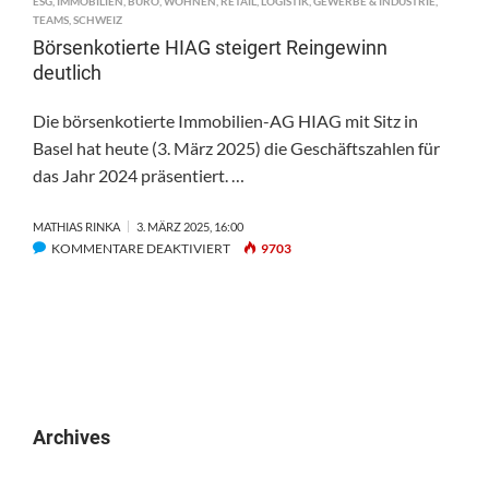
ESG
,
IMMOBILIEN
,
BÜRO
,
WOHNEN
,
RETAIL
,
LOGISTIK
,
GEWERBE & INDUSTRIE
,
TEAMS
,
SCHWEIZ
Börsenkotierte HIAG steigert Reingewinn
deutlich
Die börsenkotierte Immobilien-AG HIAG mit Sitz in
Basel hat heute (3. März 2025) die Geschäftszahlen für
das Jahr 2024 präsentiert. …
MATHIAS RINKA
3. MÄRZ 2025, 16:00
FÜR
KOMMENTARE DEAKTIVIERT
9703
BÖRSENKOTIERTE
HIAG
STEIGERT
REINGEWINN
DEUTLICH
Archives