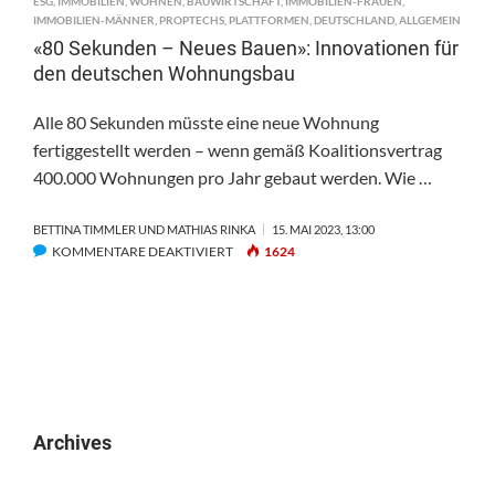
ESG
,
IMMOBILIEN
,
WOHNEN
,
BAUWIRTSCHAFT
,
IMMOBILIEN-FRAUEN
,
IMMOBILIEN-MÄNNER
,
PROPTECHS
,
PLATTFORMEN
,
DEUTSCHLAND
,
ALLGEMEIN
«80 Sekunden – Neues Bauen»: Innovationen für
den deutschen Wohnungsbau
Alle 80 Sekunden müsste eine neue Wohnung
fertiggestellt werden – wenn gemäß Koalitionsvertrag
400.000 Wohnungen pro Jahr gebaut werden. Wie …
BETTINA TIMMLER UND MATHIAS RINKA
15. MAI 2023, 13:00
FÜR
KOMMENTARE DEAKTIVIERT
1624
«80
SEKUNDEN
–
NEUES
BAUEN»:
INNOVATIONEN
FÜR
DEN
Archives
DEUTSCHEN
WOHNUNGSBAU