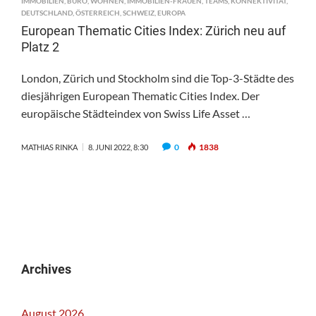
IMMOBILIEN
,
BÜRO
,
WOHNEN
,
IMMOBILIEN-FRAUEN
,
TEAMS
,
KONNEKTIVITÄT
,
DEUTSCHLAND
,
ÖSTERREICH
,
SCHWEIZ
,
EUROPA
European Thematic Cities Index: Zürich neu auf
Platz 2
London, Zürich und Stockholm sind die Top-3-Städte des
diesjährigen European Thematic Cities Index. Der
europäische Städteindex von Swiss Life Asset …
0
1838
MATHIAS RINKA
8. JUNI 2022, 8:30
Archives
August 2026